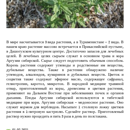
В мире насчитывается 3 вида растения, а в Туркменистане – 2 вида. В
нашем краю растение массово встречается в Прикаспийской пустыне,
в Дашогузском культурном центре. Достаточно запасов для лечебных
целей. В лечебных целях сырьем служат в основном трава и кора
Аргузии сибирской. Сырье следует подготовить обычным способом.
Корень растения содержит углеводы и родственные им вещества,
дубильные вещества. Также в растении обнаружено наличие
углеводов, алкалоидов, кумаринов и дубильных веществ. Цветок и
соцветия также содержат эфирное масло, содержащее сафранал,
гелиотропин, каротол, микротон. В народной медицине травяной
отвар, приготовленный из коры, древесины и цветков растения,
применяют на Дальнем Востоке при заболеваниях почек и органов
дыхания. Плоды Аргузии сибирской используются в тибетской
медицине при кори. Аргузия сибирская – медоносное растение. Оно
служит кормом для верблюдов. Насыпьте 1 столовую ложку цветков
растения в 1-литровую кастрюлю. Сделайте раствор. Приготовленый
раствор нужно процедить и пить 3 раза в день по полстакана.
01.02.2021