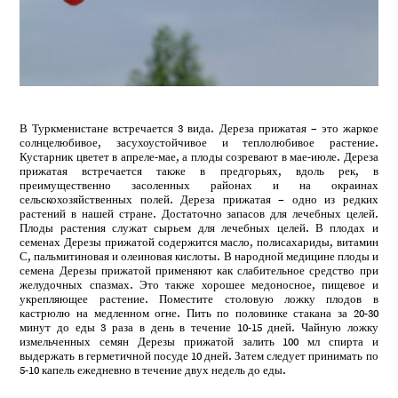
В Туркменистане встречается 3 вида. Дереза прижатая – это жаркое
солнцелюбивое, засухоустойчивое и теплолюбивое растение.
Кустарник цветет в апреле-мае, а плоды созревают в мае-июле. Дереза
прижатая встречается также в предгорьях, вдоль рек, в
преимущественно засоленных районах и на окраинах
сельскохозяйственных полей. Дереза прижатая – одно из редких
растений в нашей стране. Достаточно запасов для лечебных целей.
Плоды растения служат сырьем для лечебных целей. В плодах и
семенах Дерезы прижатой содержится масло, полисахариды, витамин
С, пальмитиновая и олеиновая кислоты. В народной медицине плоды и
семена Дерезы прижатой применяют как слабительное средство при
желудочных спазмах. Это также хорошее медоносное, пищевое и
укрепляющее растение. Поместите столовую ложку плодов в
кастрюлю на медленном огне. Пить по половинке стакана за 20-30
минут до еды 3 раза в день в течение 10-15 дней. Чайную ложку
измельченных семян Дерезы прижатой залить 100 мл спирта и
выдержать в герметичной посуде 10 дней. Затем следует принимать по
5-10 капель ежедневно в течение двух недель до еды.