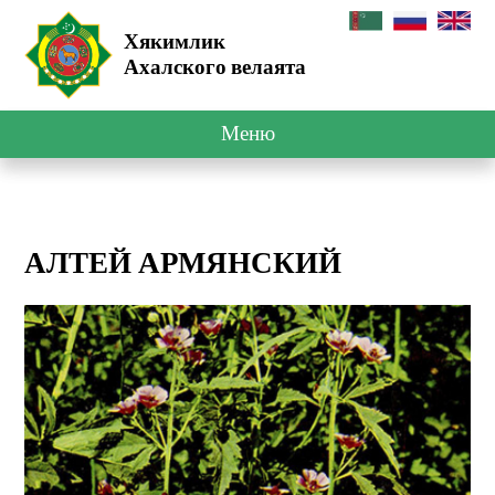
Хякимлик
Ахалского велаята
Меню
АЛТЕЙ АРМЯНСКИЙ