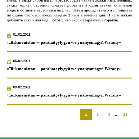
алтея, а также сироп алтея и раствор. Две чайные ложки измельченных
сухих корней растения следует добавить в один стакан кипяченой
воды и оставить настояться на 1 час. Затем процедить его и принимать
по одной столовой ложке каждые 2 часа в течение дня. В него можно
добавить сахар или мед, потому что вкус отвара очень горький.
01.02.2021
«Türkmenistan — parahatçylygyň we ynanyşmagyň Watany»
05.02.2021
«Türkmenistan — parahatçylygyň we ynanyşmagyň Watany»
09.02.2021
«Türkmenistan — parahatçylygyň we ynanyşmagyň Watany»
1
2
3
...
21