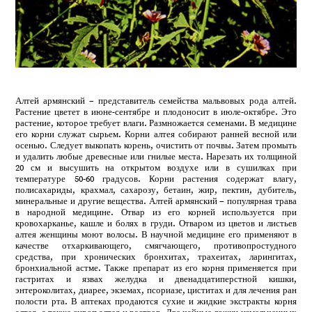
Алтей армянский – представитель семейства мальвовых рода алтей.
Растение цветет в июне-сентябре и плодоносит в июле-октябре. Это
растение, которое требует влаги. Размножается семенами. В медицине
его корни служат сырьем. Корни алтея собирают ранней весной или
осенью. Следует выкопать корень, очистить от почвы. Затем промыть
и удалить любые древесные или гнилые места. Нарезать их толщиной
20 см и высушить на открытом воздухе или в сушилках при
температуре 50-60 градусов. Корни растения содержат влагу,
полисахариды, крахмал, сахарозу, бетаин, жир, пектин, дубитель,
минеральные и другие вещества. Алтей армянский – популярная трава
в народной медицине. Отвар из его корней используется при
кровохарканье, кашле и болях в груди. Отваром из цветов и листьев
алтея женщины моют волосы. В научной медицине его применяют в
качестве отхаркивающего, смягчающего, противопростудного
средства, при хронических бронхитах, трахеитах, ларингитах,
бронхиальной астме. Также препарат из его корня применяется при
гастритах и язвах желудка и двенадцатиперстной кишки,
энтероколитах, диарее, экземах, псориазе, циститах и для лечения ран
полости рта. В аптеках продаются сухие и жидкие экстракты корня