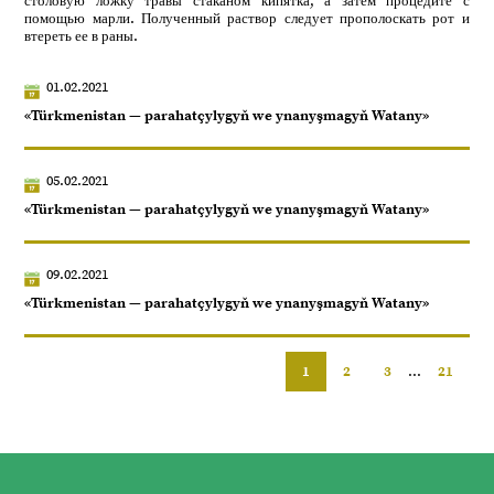
столовую ложку травы стаканом кипятка, а затем процедите с
помощью марли. Полученный раствор следует прополоскать рот и
втереть ее в раны.
01.02.2021
«Türkmenistan — parahatçylygyň we ynanyşmagyň Watany»
05.02.2021
«Türkmenistan — parahatçylygyň we ynanyşmagyň Watany»
09.02.2021
«Türkmenistan — parahatçylygyň we ynanyşmagyň Watany»
1
2
3
...
21