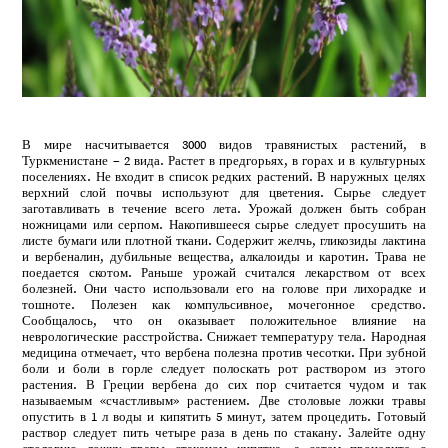
В мире насчитывается 3000 видов травянистых растений, в
Туркменистане – 2 вида. Растет в предгорьях, в горах и в культурных
поселениях. Не входит в список редких растений. В наружных целях
верхний слой почвы используют для цветения. Сырье следует
заготавливать в течение всего лета. Урожай должен быть собран
ножницами или серпом. Накопившееся сырье следует просушить на
листе бумаги или плотной ткани. Содержит желчь, гликозиды лактина
и вербеналин, дубильные вещества, алкалоиды и каротин. Трава не
поедается скотом. Раньше урожай считался лекарством от всех
болезней. Они часто использовали его на голове при лихорадке и
тошноте. Полезен как компульсивное, мочегонное средство.
Сообщалось, что он оказывает положительное влияние на
неврологические расстройства. Снижает температуру тела. Народная
медицина отмечает, что вербена полезна против чесотки. При зубной
боли и боли в горле следует полоскать рот раствором из этого
растения. В Греции вербена до сих пор считается чудом и так
называемым «счастливым» растением. Две столовые ложки травы
опустить в 1 л воды и кипятить 5 минут, затем процедить. Готовый
раствор следует пить четыре раза в день по стакану. Залейте одну