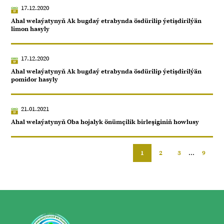
17.12.2020
Ahal welaýatynyň Ak bugdaý etrabynda ösdürilip ýetişdirilýän
limon hasyly
17.12.2020
Ahal welaýatynyň Ak bugdaý etrabynda ösdürilip ýetişdirilýän
pomidor hasyly
21.01.2021
Ahal welaýatynyň Oba hojalyk önümçilik birleşiginiň howlusy
1
2
3
...
9