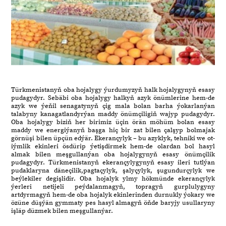
Türkmenistanyň oba hojalygy ýurdumyzyň halk hojalygynyň esasy
pudagydyr. Sebäbi oba hojalygy halkyň azyk önümlerine hem-de
azyk we ýeňil senagatynyň çig mala bolan barha ýokarlanýan
talabyny kanagatlandyrýan maddy önümçiligiň wajyp pudagydyr.
Oba hojalygy biziň her birimiz üçin örän möhüm bolan esasy
maddy we energiýanyň başga hiç bir zat bilen çalşyp bolmajak
görnüşi bilen üpçün edýär. Ekerançylyk – bu azyklyk, tehniki we ot-
iýmlik ekinleri ösdürip ýetişdirmek hem-de olardan bol hasyl
almak bilen meşgullanýan oba hojalygynyň esasy önümçilik
pudagydyr. Türkmenistanyň ekerançylygynyň esasy ileri tutlýan
pudaklaryna däneçilik,pagtaçylyk, şalyçylyk, şugundurçylyk we
beýlekiler degişlidir. Oba hojalyk ylmy hökmünde ekerançylyk
ýerleri netijeli peýdalanmagyň, topragyň gurplulygyny
artdyrmagyň hem-de oba hojalyk ekinlerinden durnukly ýokary we
özüne düşýän gymmaty pes hasyl almagyň öňde baryjy usullaryny
işläp düzmek bilen meşgullanýar.