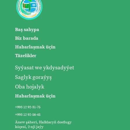
Baş sahypa
Biz barada
Habarlaşmak üçin
Täzelikler
Syýasat we ykdysadyýet
Saglyk goraýyş
Oba hojalyk
Habarlaşmak üçin
+993 12 92-31-75
+993 12 92-56-45
Änew şäheri, Halklaryň dostlugy
köçesi, 2-nji jaýy