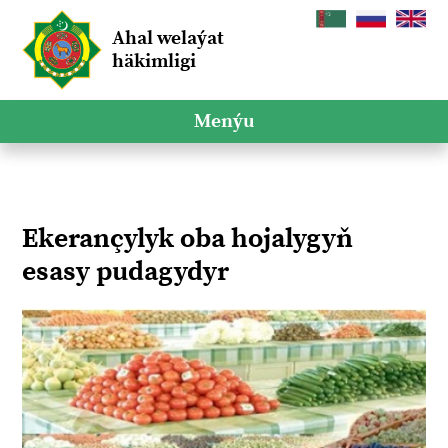
Ahal welaýat
häkimligi
Menýu
Ekerançylyk oba hojalygyň
esasy pudagydyr