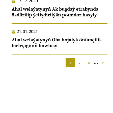
17.12.2020
Ahal welaýatynyň Ak bugdaý etrabynda
ösdürilip ýetişdirilýän pomidor hasyly
21.01.2021
Ahal welaýatynyň Oba hojalyk önümçilik
birleşiginiň howlusy
...
1
2
3
9