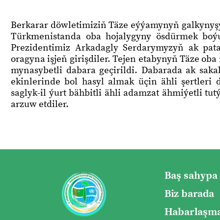
Berkarar döwletimiziň Täze eýýamynyň galkyny
Türkmenistanda oba hojalygyny ösdürmek boýu
Prezidentimiz Arkadagly Serdarymyzyň ak pat
oragyna işjeň girişdiler. Tejen etabynyň Täze o
mynasybetli dabara geçirildi. Dabarada ak sakal
ekinlerinde bol hasyl almak üçin ähli şertleri
saglyk-il ýurt bähbitli ähli adamzat ähmiýetli t
arzuw etdiler.
Baş sahypa
Biz barada
Habarlaşma