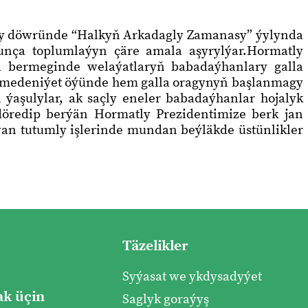
şy döwründe “Halkyň Arkadagly Zamanasy” ýylynda
nça toplumlaýyn çäre amala aşyrylýar.Hormatly
a bermeginde welaýatlaryň babadaýhanlary galla
ba medeniýet öýünde hem galla oragynyň başlanmagy
 ýaşulylar, ak saçly eneler babadaýhanlar hojalyk
 döredip berýän Hormatly Prezidentimize berk jan
utýan tutumly işlerinde mundan beýläkde üstünlikler
Täzelikler
Syýasat we ykdysadyýet
k üçin
Saglyk goraýyş