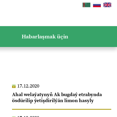
Habarlaşmak üçin
17.12.2020
Ahal welaýatynyň Ak bugdaý etrabynda
ösdürilip ýetişdirilýän limon hasyly