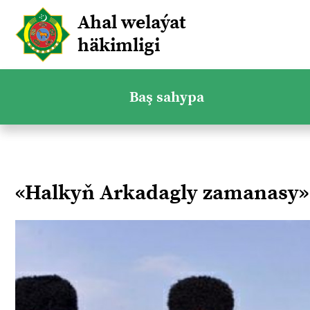
Ahal welaýat
häkimligi
Baş sahypa
«Halkyň Arkadagly zamanasy»