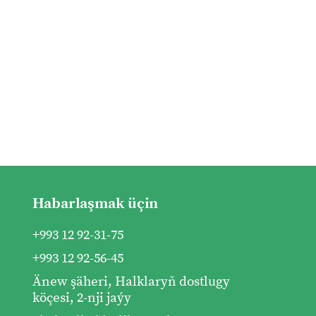
Habarlaşmak üçin
+993 12 92-31-75
+993 12 92-56-45
Änew şäheri, Halklaryň dostlugy
köçesi, 2-nji jaýy