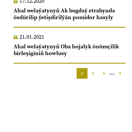
17.12.2020
Ahal welaýatynyň Ak bugdaý etrabynda
ösdürilip ýetişdirilýän pomidor hasyly
21.01.2021
Ahal welaýatynyň Oba hojalyk önümçilik
birleşiginiň howlusy
...
1
2
3
9