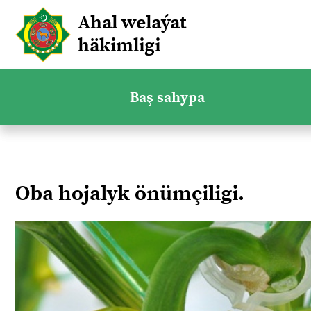
Ahal welaýat
häkimligi
Baş sahypa
Oba hojalyk önümçiligi.