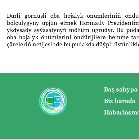
Dürli görnüşli oba hojalyk önümleriniň önd
bolçulygyny üpjün etmek Hormatly Prezidenti
ykdysady syýasatynyň möhüm ugrudyr. Bu puda
oba hojalyk önümlerini öndürijilere hemme ta
çäreleriň netijesinde bu pudakda düýpli üstünlikl
Baş sahypa
Biz barada
Habarlaşma