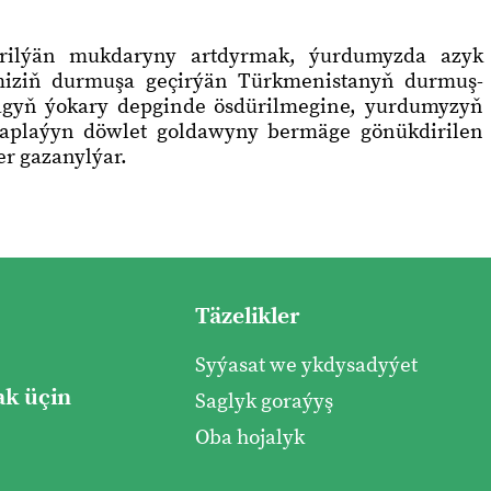
ürilýän mukdaryny artdyrmak, ýurdumyzda azyk
miziň durmuşa geçirýän Türkmenistanyň durmuş-
gyň ýokary depginde ösdürilmegine, yurdumyzyň
raplaýyn döwlet goldawyny bermäge gönükdirilen
er gazanylýar.
Täzelikler
Syýasat we ykdysadyýet
k üçin
Saglyk goraýyş
Oba hojalyk