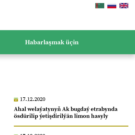
Habarlaşmak üçin
17.12.2020
Ahal welaýatynyň Ak bugdaý etrabynda
ösdürilip ýetişdirilýän limon hasyly