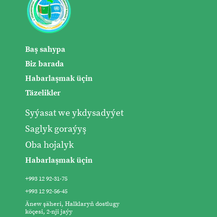
Baş sahypa
Biz barada
Habarlaşmak üçin
Täzelikler
Syýasat we ykdysadyýet
Saglyk goraýyş
Oba hojalyk
Habarlaşmak üçin
+993 12 92-31-75
+993 12 92-56-45
Änew şäheri, Halklaryň dostlugy
köçesi, 2-nji jaýy