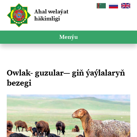
Ahal welaýat
häkimligi
Menýu
Owlak- guzular― giň ýaýlalaryň
bezegi