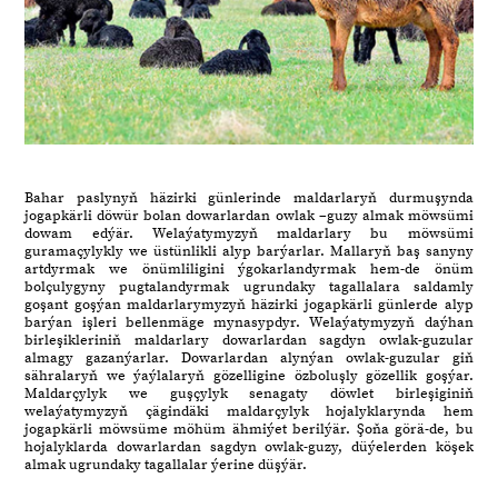
Bahar paslynyň häzirki günlerinde maldarlaryň durmuşynda
jogapkärli döwür bolan dowarlardan owlak –guzy almak möwsümi
dowam edýär. Welaýatymyzyň maldarlary bu möwsümi
guramaçylykly we üstünlikli alyp barýarlar. Mallaryň baş sanyny
artdyrmak we önümliligini ýgokarlandyrmak hem-de önüm
bolçulygyny pugtalandyrmak ugrundaky tagallalara saldamly
goşant goşýan maldarlarymyzyň häzirki jogapkärli günlerde alyp
barýan işleri bellenmäge mynasypdyr. Welaýatymyzyň daýhan
birleşikleriniň maldarlary dowarlardan sagdyn owlak-guzular
almagy gazanýarlar. Dowarlardan alynýan owlak-guzular giň
sähralaryň we ýaýlalaryň gözelligine özboluşly gözellik goşýar.
Maldarçylyk we guşçylyk senagaty döwlet birleşiginiň
welaýatymyzyň çägindäki maldarçylyk hojalyklarynda hem
jogapkärli möwsüme möhüm ähmiýet berilýär. Şoňa görä-de, bu
hojalyklarda dowarlardan sagdyn owlak-guzy, düýelerden köşek
almak ugrundaky tagallalar ýerine düşýär.