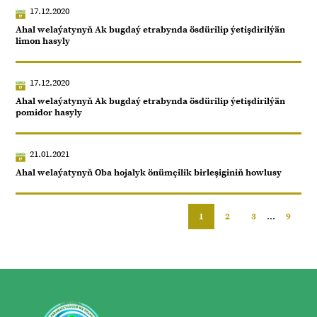
17.12.2020
Ahal welaýatynyň Ak bugdaý etrabynda ösdürilip ýetişdirilýän
limon hasyly
17.12.2020
Ahal welaýatynyň Ak bugdaý etrabynda ösdürilip ýetişdirilýän
pomidor hasyly
21.01.2021
Ahal welaýatynyň Oba hojalyk önümçilik birleşiginiň howlusy
1
2
3
...
9