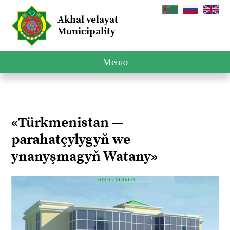
Akhal velayat
Municipality
Меню
«Türkmenistan —
parahatçylygyň we
ynanyşmagyň Watany»