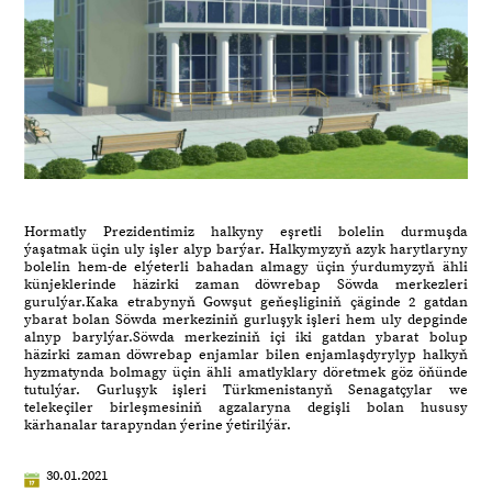
Hormatly Prezidentimiz halkyny eşretli bolelin durmuşda
ýaşatmak üçin uly işler alyp barýar. Halkymyzyň azyk harytlaryny
bolelin hem-de elýeterli bahadan almagy üçin ýurdumyzyň ähli
künjeklerinde häzirki zaman döwrebap Söwda merkezleri
gurulýar.Kaka etrabynyň Gowşut geňeşliginiň çäginde 2 gatdan
ybarat bolan Söwda merkeziniň gurluşyk işleri hem uly depginde
alnyp barylýar.Söwda merkeziniň içi iki gatdan ybarat bolup
häzirki zaman döwrebap enjamlar bilen enjamlaşdyrylyp halkyň
hyzmatynda bolmagy üçin ähli amatlyklary döretmek göz öňünde
tutulýar. Gurluşyk işleri Türkmenistanyň Senagatçylar we
telekeçiler birleşmesiniň agzalaryna degişli bolan hususy
kärhanalar tarapyndan ýerine ýetirilýär.
30.01.2021