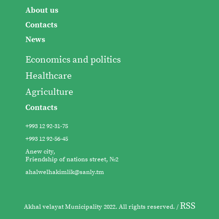
About us
Contacts
News
Economics and politics
Healthcare
Agriculture
Contacts
+993 12 92-31-75
+993 12 92-56-45
Anew city,
Friendship of nations street, №2
ahalwelhakimlik@sanly.tm
RSS
Akhal velayat Municipality 2022. All rights reserved. /