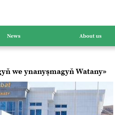
News
About us
ygyň we ynanyşmagyň Watany»