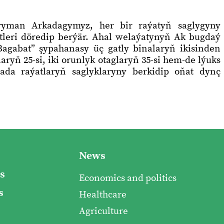
ryman Arkadagymyz, her bir raýatyň saglygyny
tleri döredip berýär. Ahal welaýatynyň Ak bugdaý
agabat” şypahanasy üç gatly binalaryň ikisinden
aryň 25-si, iki orunlyk otaglaryň 35-si hem-de lýuks
ada raýatlaryň saglyklaryny berkidip oňat dynç
News
s
Economics and politics
s
Healthcare
Agriculture