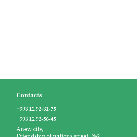
Contacts
+993 12 92-31-75
+993 12 92-56-45
Anew city,
Friendship of nations street, №2