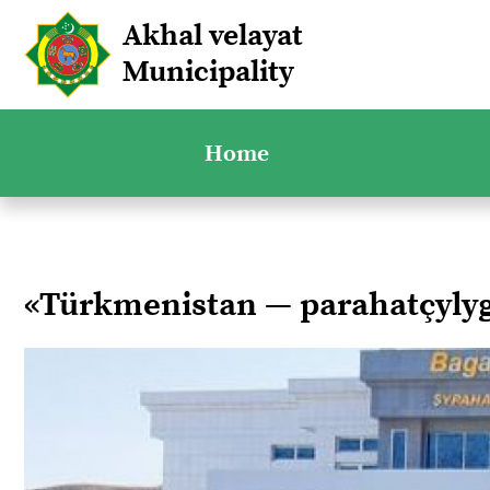
Akhal velayat
Municipality
Home
«Türkmenistan — parahatçyl