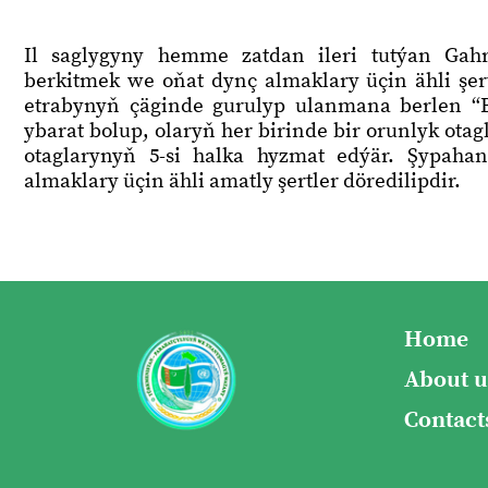
Il saglygyny hemme zatdan ileri tutýan Gah
berkitmek we oňat dynç almaklary üçin ähli şer
etrabynyň çäginde gurulyp ulanmana berlen “B
ybarat bolup, olaryň her birinde bir orunlyk otagl
otaglarynyň 5-si halka hyzmat edýär. Şypahan
almaklary üçin ähli amatly şertler döredilipdir.
Home
About u
Contact