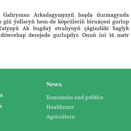
de, Gahryman Arkadagymyzyň başda durmagynda
 giň ýollaryň hem-de köprüleriň birnäçesi gurlup
aýatynyň Ak bugdaý etrabynyň çägindäki Saglyk
döwrebap derejede gurlupdyr. Onuň ini 16 metr
News
s
Economics and politics
s
Healthcare
Agriculture