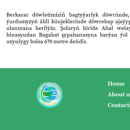
Berkarar döwletimiziň bagtyýarlyk döwrün
ýurdumyzyň ähli künjeklerinde döwrebap ajaýyp
ulanmana berilýär. Şolaryň biride Ahal wel
binasyndan Bagabat şypahanasyna barýan ýol 
uzynlygy bolsa 670 metre deňdir.
Home
About u
Contact