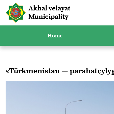
Akhal velayat
Municipality
Home
«Türkmenistan — parahatçyl