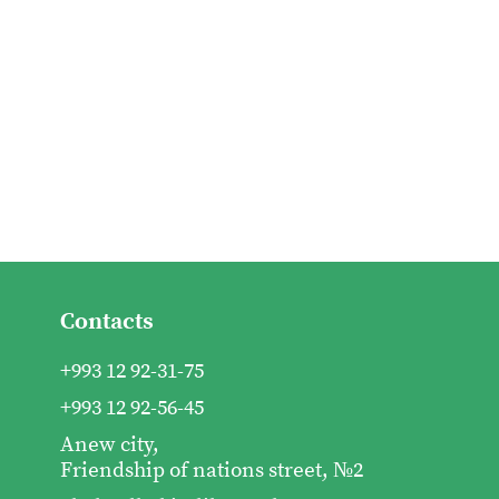
Contacts
+993 12 92-31-75
+993 12 92-56-45
Anew city,
Friendship of nations street, №2