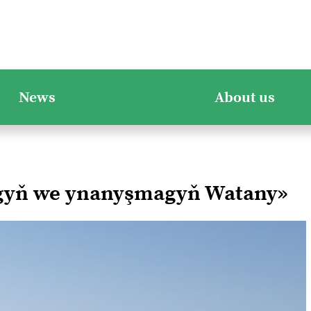
News
About us
ygyň we ynanyşmagyň Watany»