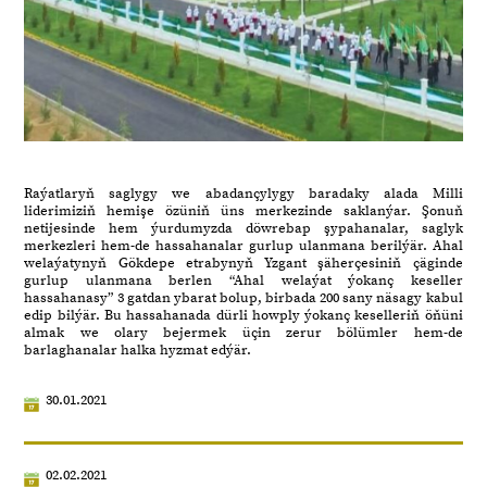
Raýatlaryň saglygy we abadançylygy baradaky alada Milli
liderimiziň hemişe özüniň üns merkezinde saklanýar. Şonuň
netijesinde hem ýurdumyzda döwrebap şypahanalar, saglyk
merkezleri hem-de hassahanalar gurlup ulanmana berilýär. Ahal
welaýatynyň Gökdepe etrabynyň Yzgant şäherçesiniň çäginde
gurlup ulanmana berlen “Ahal welaýat ýokanç keseller
hassahanasy” 3 gatdan ybarat bolup, birbada 200 sany näsagy kabul
edip bilýär. Bu hassahanada dürli howply ýokanç keselleriň öňüni
almak we olary bejermek üçin zerur bölümler hem-de
barlaghanalar halka hyzmat edýär.
30.01.2021
02.02.2021