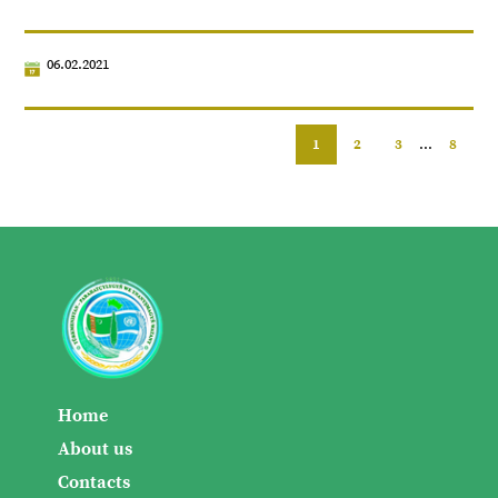
06.02.2021
1
2
3
...
8
Home
About us
Contacts