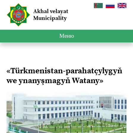
Akhal velayat
Municipality
Меню
«Türkmenistan-parahatçylygyň
we ynanyşmagyň Watany»