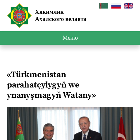
Хякимлик
Ахалского велаята
Меню
«Türkmenistan —
parahatçylygyň we
ynanyşmagyň Watany»