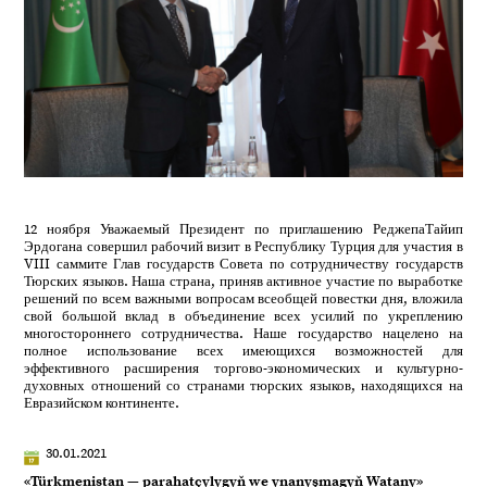
12 ноября Уважаемый Президент по приглашению РеджепаТайип
Эрдогана совершил рабочий визит в Республику Турция для участия в
VIII саммите Глав государств Совета по сотрудничеству государств
Тюрских языков. Наша страна, приняв активное участие по выработке
решений по всем важными вопросам всеобщей повестки дня, вложила
свой большой вклад в объединение всех усилий по укреплению
многостороннего сотрудничества. Наше государство нацелено на
полное использование всех имеющихся возможностей для
эффективного расширения торгово-экономических и культурно-
духовных отношений со странами тюрских языков, находящихся на
Евразийском континенте.
30.01.2021
«Türkmenistan — parahatçylygyň we ynanyşmagyň Watany»