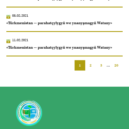
08.02.2021
«Türkmenistan — parahatçylygyň we ynanyşmagyň Watany»
11.02.2021
«Türkmenistan — parahatçylygyň we ynanyşmagyň Watany»
1
2
3
...
20