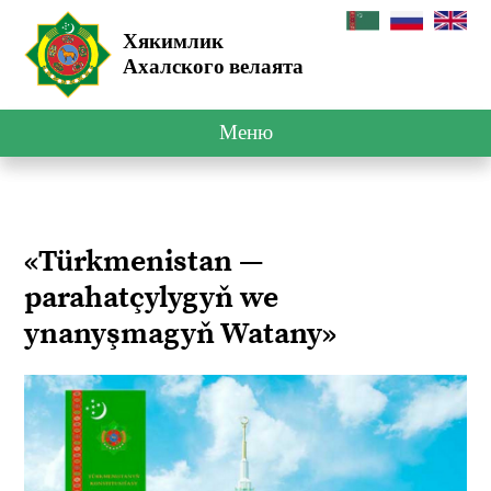
Хякимлик
Ахалского велаята
Меню
«Türkmenistan —
parahatçylygyň we
ynanyşmagyň Watany»