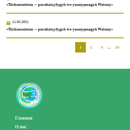
«Türkmenistan — parahatçylygyň we ynanyşmagyň Watany»
11.02.2021
«Türkmenistan — parahatçylygyň we ynanyşmagyň Watany»
1
2
3
...
20
Главная
О нас