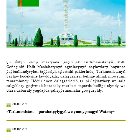
Şu ýylyň 28-nji martynda geçiriljek Türkmenistanyň Milli
Geňeşiniň Halk Maslahatynyň agzalarynyň saýlawlary boýunça
ýaýbaňlandyrylan taýýarlyk işleriniň çäklerinde, Türkmenistanyň
Saýlaw kodeksine laýyklykda, dalaşgärleri bellige almak möwsümi
tamamlandy. Hödürlenen dalaşgärleriň 111-si Saýlawlary we sala
salşyklary geçirmek baradaky merkezi toparda bellige alyndy we
olara dabaraly ýagdaýda şahsyýetnamalar gowşuryldy.
30.01.2021
«Türkmenistan — parahatçylygyň we ynanyşmagyň Watany»
08.02.2021