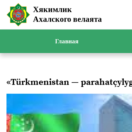
Хякимлик
Ахалского велаята
Главная
«Türkmenistan — parahatçyl