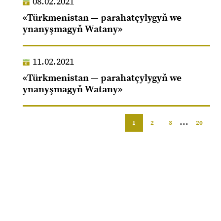
08.02.2021
«Türkmenistan — parahatçylygyň we
ynanyşmagyň Watany»
11.02.2021
«Türkmenistan — parahatçylygyň we
ynanyşmagyň Watany»
...
1
2
3
20