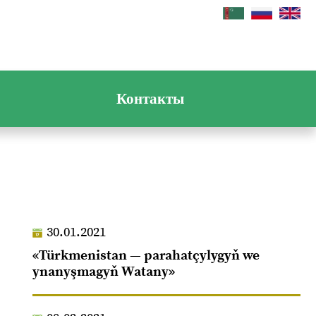
Контакты
30.01.2021
«Türkmenistan — parahatçylygyň we
ynanyşmagyň Watany»