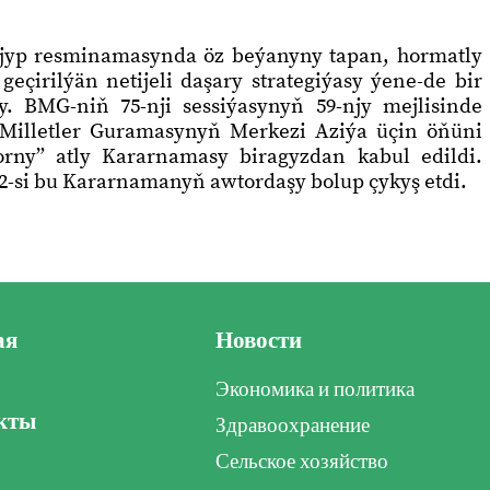
jyp resminamasynda öz beýanyny tapan, hormatly
eçirilýän netijeli daşary strategiýasy ýene-de bir
. BMG-niň 75-nji sessiýasynyň 59-njy mejlisinde
 Milletler Guramasynyň Merkezi Aziýa üçin öňüni
orny” atly Kararnamasy biragyzdan kabul edildi.
72-si bu Kararnamanyň awtordaşy bolup çykyş etdi.
ая
Новости
Экономика и политика
кты
Здравоохранение
Сельское хозяйство