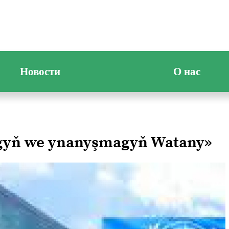
Новости
О нас
ygyň we ynanyşmagyň Watany»