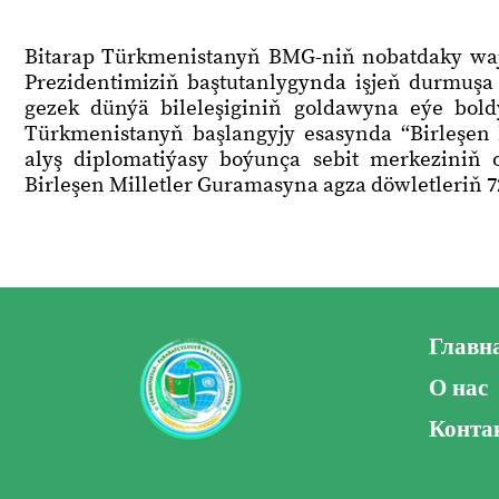
Bitarap Türkmenistanyň BMG-niň nobatdaky wa
Prezidentimiziň baştutanlygynda işjeň durmuşa g
gezek dünýä bileleşiginiň goldawyna eýe boldy
Türkmenistanyň başlangyjy esasynda “Birleşen
alyş diplomatiýasy boýunça sebit merkeziniň 
Birleşen Milletler Guramasyna agza döwletleriň 
Главн
О нас
Конта