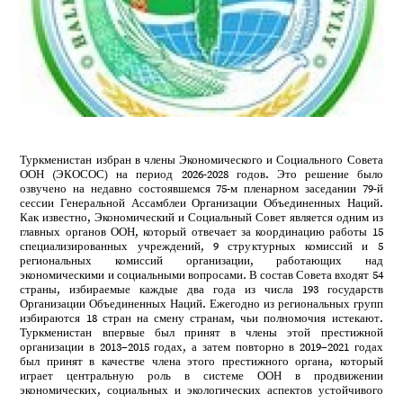
Туркменистан избран в члены Экономического и Социального Совета
ООН (ЭКОСОС) на период 2026-2028 годов. Это решение было
озвучено на недавно состоявшемся 75-м пленарном заседании 79-й
сессии Генеральной Ассамблеи Организации Объединенных Наций.
Как известно, Экономический и Социальный Совет является одним из
главных органов ООН, который отвечает за координацию работы 15
специализированных учреждений, 9 структурных комиссий и 5
региональных комиссий организации, работающих над
экономическими и социальными вопросами. В состав Совета входят 54
страны, избираемые каждые два года из числа 193 государств
Организации Объединенных Наций. Ежегодно из региональных групп
избираются 18 стран на смену странам, чьи полномочия истекают.
Туркменистан впервые был принят в члены этой престижной
организации в 2013–2015 годах, а затем повторно в 2019–2021 годах
был принят в качестве члена этого престижного органа, который
играет центральную роль в системе ООН в продвижении
экономических, социальных и экологических аспектов устойчивого