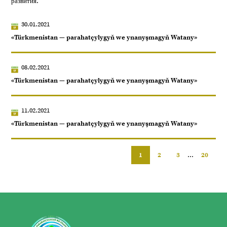
развития.
30.01.2021
«Türkmenistan — parahatçylygyň we ynanyşmagyň Watany»
08.02.2021
«Türkmenistan — parahatçylygyň we ynanyşmagyň Watany»
11.02.2021
«Türkmenistan — parahatçylygyň we ynanyşmagyň Watany»
1
2
3
...
20