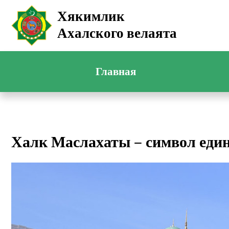
Хякимлик
Ахалского велаята
Главная
Халк Маслахаты – символ един