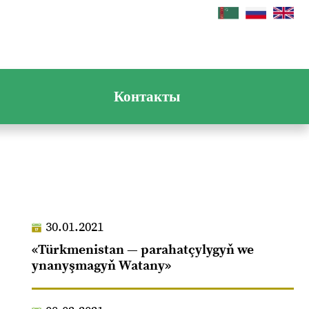
Контакты
30.01.2021
«Türkmenistan — parahatçylygyň we
ynanyşmagyň Watany»