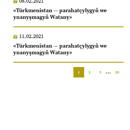
08.02.2021
«Türkmenistan — parahatçylygyň we
ynanyşmagyň Watany»
11.02.2021
«Türkmenistan — parahatçylygyň we
ynanyşmagyň Watany»
...
1
2
3
20