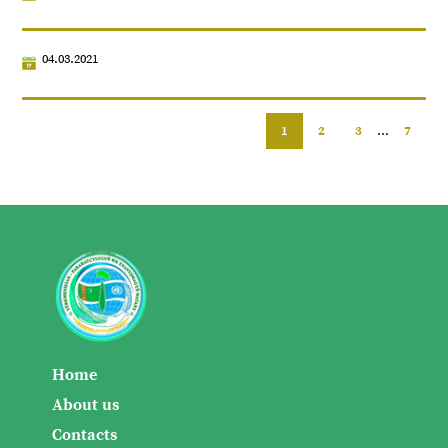
04.03.2021
1
2
3
...
7
Home
About us
Contacts