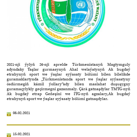
2021-nji ýylyň 26-nji aprelde Türkmenistanyň Magtymguly
adyndaky Ýaşlar gurmasynyň Ahal welaýatynyň Ak bugdaý
etrabynyň sport we ýaşlar syýasaty bölümi bilen bilelikde
guramaklartynda „Türkmenistanda sport we ýaşlar syýasatyny
ösdürmegiň kämil ýollary”ady bilen maslahat duşuşygny
guramaçylykly geçirmegni gazanmaly. Çärä gatnaşdylar TMÝG-nyň
Ak bugdaý etrap Geňeşini we IÝG-nyň agzalary,Ak bugdaý
etrabynyň sport we ýaşlar syýasaty bölümi gatnaşdylar.
08.02.2021
15.02.2021