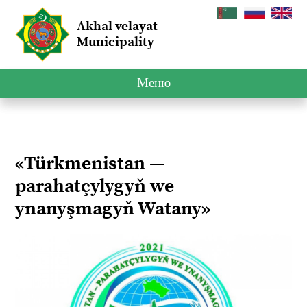
Akhal velayat
Municipality
Меню
«Türkmenistan —
parahatçylygyň we
ynanyşmagyň Watany»