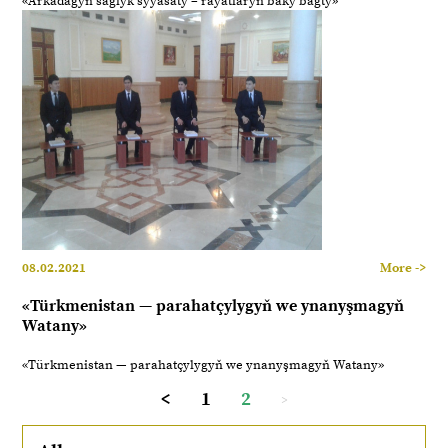
«Arkadagyň saglyk syýasaty – raýatlaryň baky bagty»
08.02.2021
More ->
«Türkmenistan — parahatçylygyň we ynanyşmagyň
Watany»
«Türkmenistan — parahatçylygyň we ynanyşmagyň Watany»
<
1
2
>