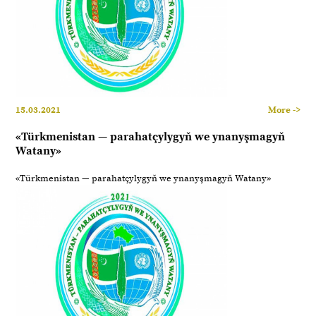
15.03.2021
More ->
«Türkmenistan — parahatçylygyň we ynanyşmagyň
Watany»
«Türkmenistan — parahatçylygyň we ynanyşmagyň Watany»