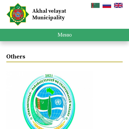
Akhal velayat
Municipality
Меню
Others