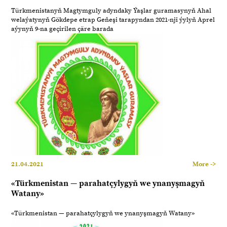
Türkmenistanyň Magtymguly adyndaky Ýaşlar guramasynyň Ahal
welaýatynyň Gökdepe etrap Geňeşi tarapyndan 2021-nji ýylyň Aprel
aýynyň 9-na geçirilen çäre barada
21.04.2021
More ->
«Türkmenistan — parahatçylygyň we ynanyşmagyň
Watany»
«Türkmenistan — parahatçylygyň we ynanyşmagyň Watany»