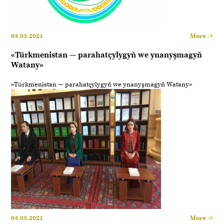
04.03.2021
More ->
«Türkmenistan — parahatçylygyň we ynanyşmagyň
Watany»
«Türkmenistan — parahatçylygyň we ynanyşmagyň Watany»
04.03.2021
More ->