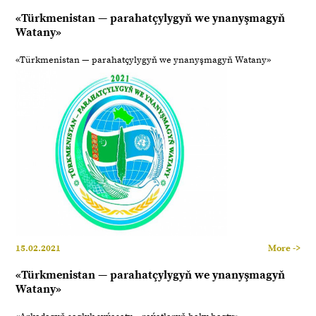
«Türkmenistan — parahatçylygyň we ynanyşmagyň
Watany»
«Türkmenistan — parahatçylygyň we ynanyşmagyň Watany»
15.02.2021
More ->
«Türkmenistan — parahatçylygyň we ynanyşmagyň
Watany»