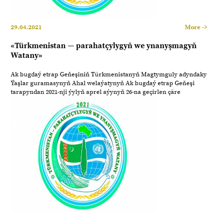
29.04.2021
More ->
«Türkmenistan — parahatçylygyň we ynanyşmagyň
Watany»
Ak bugdaý etrap Geňeşiniň Türkmenistanyň Magtymguly adyndaky
Ýaşlar guramasynyň Ahal welaýatynyň Ak bugdaý etrap Geňeşi
tarapyndan 2021-nji ýylyň aprel aýynyň 26-na geçirlen çäre