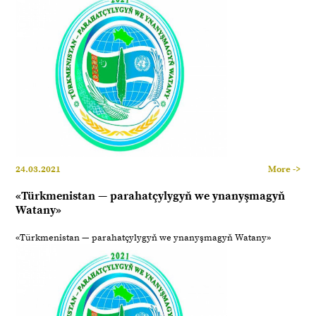
24.03.2021
More ->
«Türkmenistan — parahatçylygyň we ynanyşmagyň
Watany»
«Türkmenistan — parahatçylygyň we ynanyşmagyň Watany»