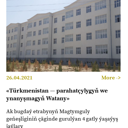
26.04.2021
More ->
«Türkmenistan — parahatçylygyň we
ynanyşmagyň Watany»
Ak bugdaý etrabynyň Magtymguly
geňeşliginiň çäginde gurulýan 4 gatly ýaşaýyş
jaýlary