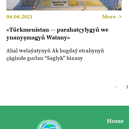
04.04.2021
More ->
«Türkmenistan — parahatçylygyň we
ynanyşmagyň Watany»
Ahal welaýatynyň Ak bugdaý etrabynyň
çäginde gurlan “Saglyk” binasy
<
1
Home