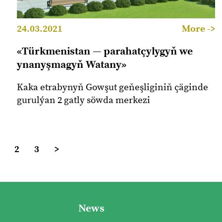
24.03.2021
More ->
«Türkmenistan — parahatçylygyň we
ynanyşmagyň Watany»
Kaka etrabynyň Gowşut geňeşliginiň çäginde
gurulýan 2 gatly söwda merkezi
2
3
>
News