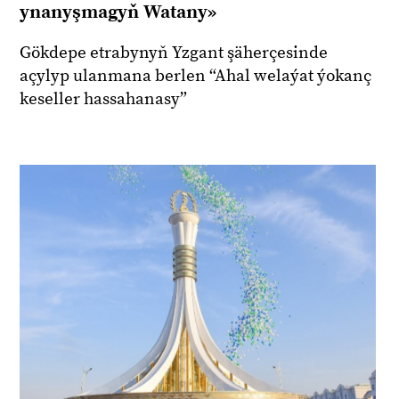
ynanyşmagyň Watany»
Gökdepe etrabynyň Yzgant şäherçesinde
açylyp ulanmana berlen “Ahal welaýat ýokanç
keseller hassahanasy”