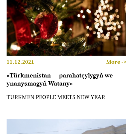
11.12.2021
More ->
«Türkmenistan — parahatçylygyň we
ynanyşmagyň Watany»
TURKMEN PEOPLE MEETS NEW YEAR