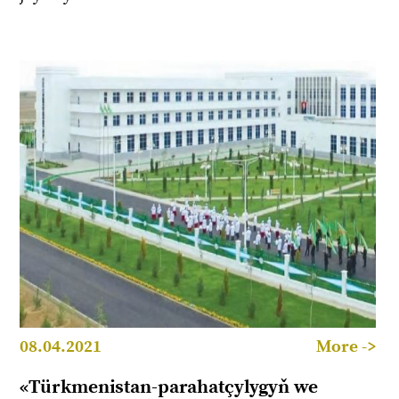
08.04.2021
More ->
«Türkmenistan-parahatçylygyň we