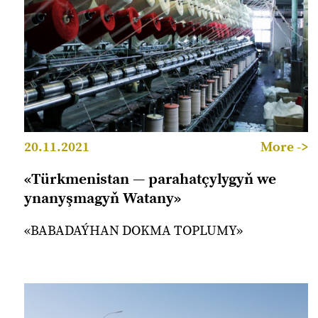
20.11.2021
More ->
«Türkmenistan — parahatçylygyň we
ynanyşmagyň Watany»
«BABADAÝHAN DOKMA TOPLUMY»