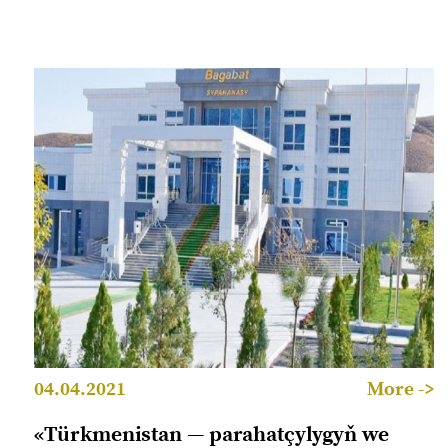
04.04.2021
More ->
«Türkmenistan — parahatçylygyň we