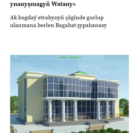
ynanyşmagyň Watany»
Ak bugdaý etrabynyň çäginde gurlup
ulanmana berlen Bagabat şypahanasy