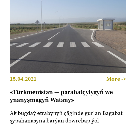
15.04.2021
More ->
«Türkmenistan — parahatçylygyň we
ynanyşmagyň Watany»
Ak bugdaý etrabynyň çäginde gurlan Bagabat
şypahanasyna barýan döwrebap ýol