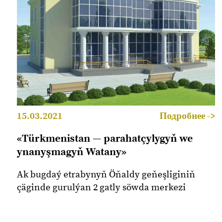
15.03.2021
Подробнее ->
«Türkmenistan — parahatçylygyň we
ynanyşmagyň Watany»
Ak bugdaý etrabynyň Öňaldy geňeşliginiň
çäginde gurulýan 2 gatly söwda merkezi