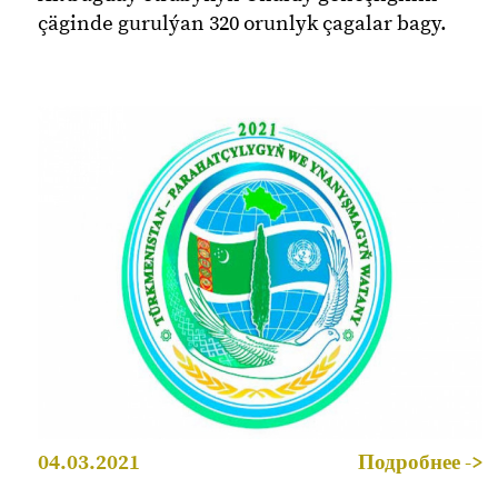
çäginde gurulýan 320 orunlyk çagalar bagy.
04.03.2021
Подробнее ->