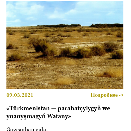
09.03.2021
Подробнее ->
«Türkmenistan — parahatçylygyň we
ynanyşmagyň Watany»
Gowşuthan gala.