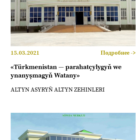
15.03.2021
Подробнее ->
«Türkmenistan — parahatçylygyň we
ynanyşmagyň Watany»
ALTYN ASYRYŇ ALTYN ZEHINLERI