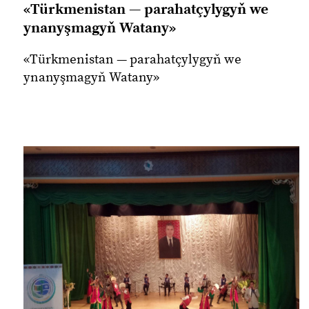
«Türkmenistan — parahatçylygyň we
ynanyşmagyň Watany»
«Türkmenistan — parahatçylygyň we
ynanyşmagyň Watany»