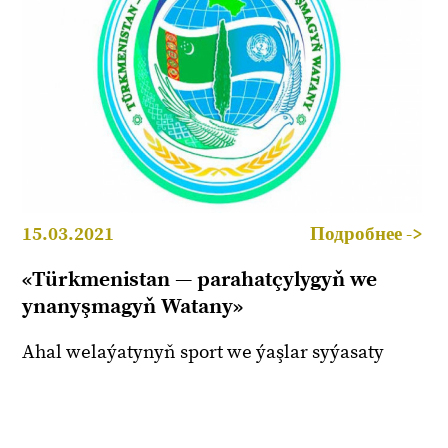
15.03.2021
Подробнее ->
«Türkmenistan — parahatçylygyň we
ynanyşmagyň Watany»
Ahal welaýatynyň sport we ýaşlar syýasaty