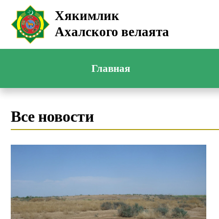
Хякимлик
Ахалского велаята
Главная
Все новости