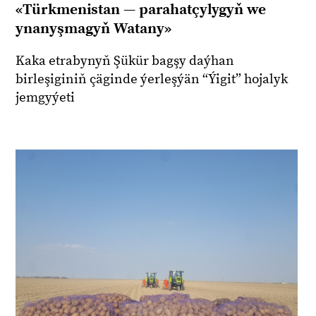
«Türkmenistan — parahatçylygyň we
ynanyşmagyň Watany»
Kaka etrabynyň Şükür bagşy daýhan
birleşiginiň çäginde ýerleşýän “Ýigit” hojalyk
jemgyýeti