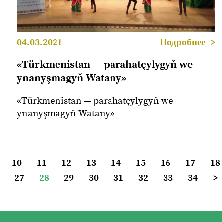
04.03.2021
Подробнее ->
«Türkmenistan — parahatçylygyň we
ynanyşmagyň Watany»
«Türkmenistan — parahatçylygyň we
ynanyşmagyň Watany»
10
11
12
13
14
15
16
17
18
27
28
29
30
31
32
33
34
>