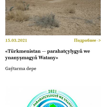
15.03.2021
Подробнее ->
«Türkmenistan — parahatçylygyň we
ynanyşmagyň Watany»
Gaýtarma depe