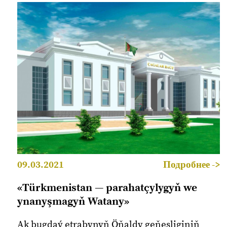
09.03.2021
Подробнее ->
«Türkmenistan — parahatçylygyň we
ynanyşmagyň Watany»
Ak bugdaý etrabynyň Öňaldy geňeşliginiň