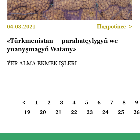
04.03.2021
Подробнее ->
«Türkmenistan — parahatçylygyň we
ynanyşmagyň Watany»
ÝER ALMA EKMEK IŞLERI
<
1
2
3
4
5
6
7
8
9
19
20
21
22
23
24
25
26