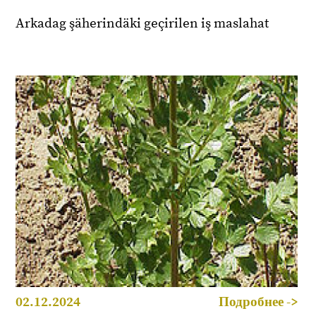
Arkadag şäherindäki geçirilen iş maslahat
02.12.2024
Подробнее ->