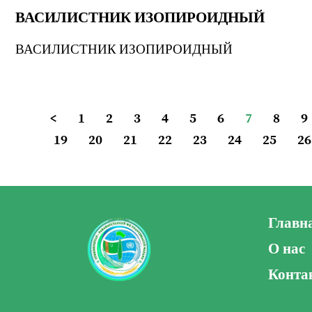
ВАСИЛИСТНИК ИЗОПИРОИДНЫЙ
ВАСИЛИСТНИК ИЗОПИРОИДНЫЙ
<
1
2
3
4
5
6
7
8
9
19
20
21
22
23
24
25
26
Главн
О нас
Конта