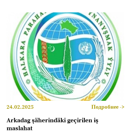
24.02.2025
Подробнее ->
Arkadag şäherindäki geçirilen iş
maslahat