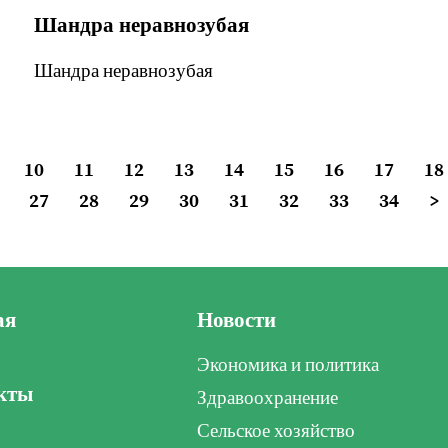
Шандра неравнозубая
Шандра неравнозубая
10
11
12
13
14
15
16
17
18
27
28
29
30
31
32
33
34
>
ая
Новости
Экономика и политика
кты
Здравоохранение
Сельское хозяйство