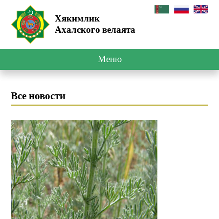
Хякимлик
Ахалского велаята
Меню
Все новости