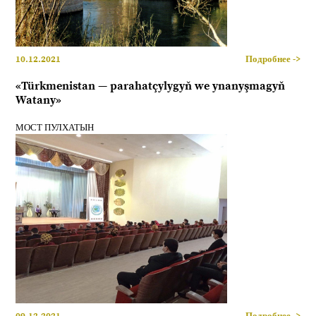
10.12.2021
Подробнее ->
«Türkmenistan — parahatçylygyň we ynanyşmagyň
Watany»
МОСТ ПУЛХАТЫН