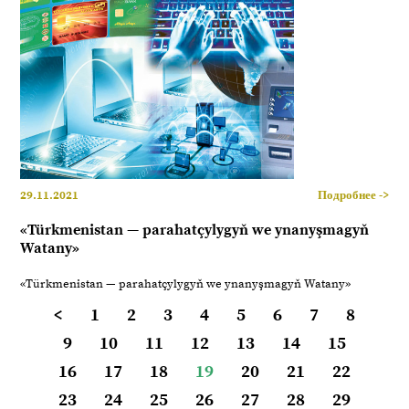
29.11.2021
Подробнее ->
«Türkmenistan — parahatçylygyň we ynanyşmagyň
Watany»
«Türkmenistan — parahatçylygyň we ynanyşmagyň Watany»
<
1
2
3
4
5
6
7
8
9
10
11
12
13
14
15
16
17
18
19
20
21
22
23
24
25
26
27
28
29