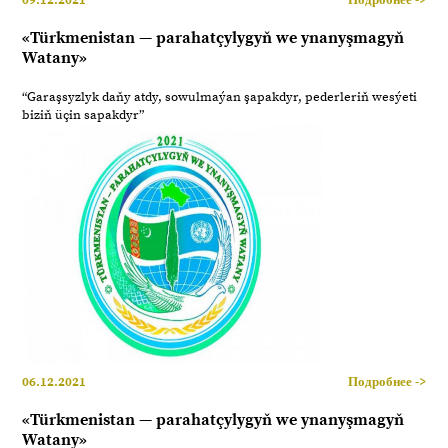
09.12.2021
Подробнее ->
«Türkmenistan — parahatçylygyň we ynanyşmagyň
Watany»
“Garaşsyzlyk daňy atdy, sowulmaýan şapakdyr, pederleriň wesýeti
biziň üçin sapakdyr”
06.12.2021
Подробнее ->
«Türkmenistan — parahatçylygyň we ynanyşmagyň
Watany»