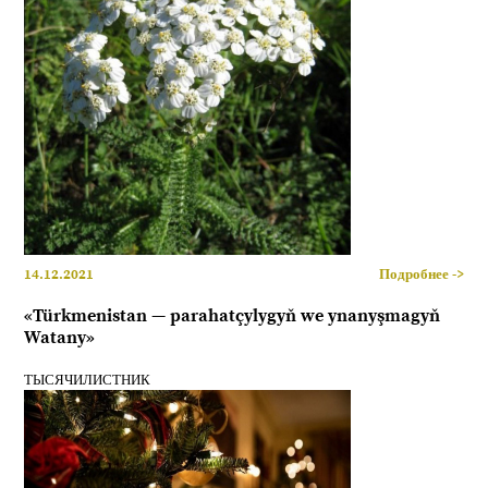
14.12.2021
Подробнее ->
«Türkmenistan — parahatçylygyň we ynanyşmagyň
Watany»
ТЫСЯЧИЛИСТНИК