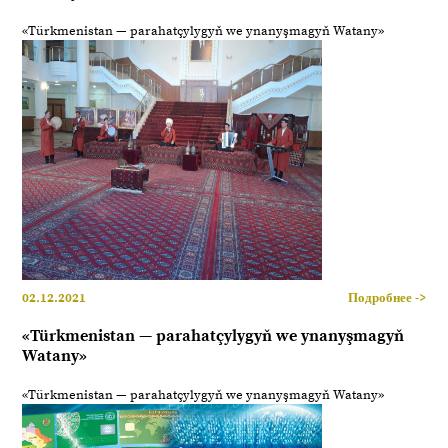
«Türkmenistan — parahatçylygyň we ynanyşmagyň Watany»
02.12.2021
Подробнее ->
«Türkmenistan — parahatçylygyň we ynanyşmagyň
Watany»
«Türkmenistan — parahatçylygyň we ynanyşmagyň Watany»