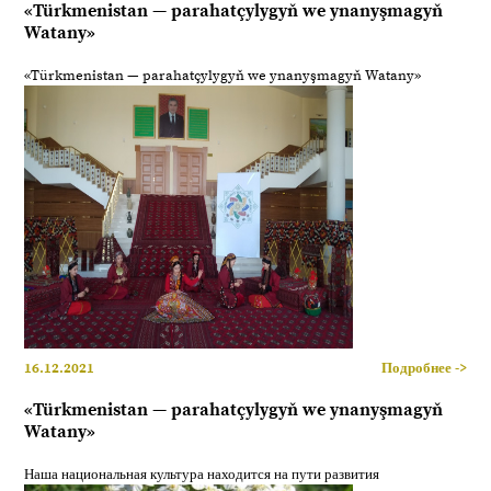
«Türkmenistan — parahatçylygyň we ynanyşmagyň
Watany»
«Türkmenistan — parahatçylygyň we ynanyşmagyň Watany»
16.12.2021
Подробнее ->
«Türkmenistan — parahatçylygyň we ynanyşmagyň
Watany»
Наша национальная культура находится на пути развития