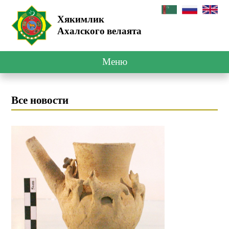
Хякимлик
Ахалского велаята
Меню
Все новости