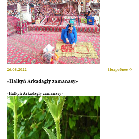
26.08.2022
Подробнее ->
«Halkyň Arkadagly zamanasy»
«Halkyň Arkadagly zamanasy»