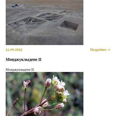
21.09.2022
Подробнее ->
Монджуклыдепе II
Монджуклыдепе II