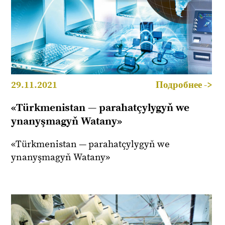
29.11.2021
Подробнее ->
«Türkmenistan — parahatçylygyň we
ynanyşmagyň Watany»
«Türkmenistan — parahatçylygyň we
ynanyşmagyň Watany»