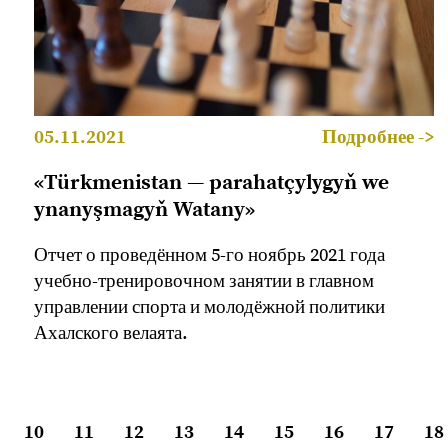
05.11.2021
Подробнее ->
«Türkmenistan — parahatçylygyň we
ynanyşmagyň Watany»
Отчет о проведённом 5-го ноябрь 2021 года
учебно-тренировочном занятии в главном
управлении спорта и молодёжной политики
Ахалского велаята.
10
11
12
13
14
15
16
17
18