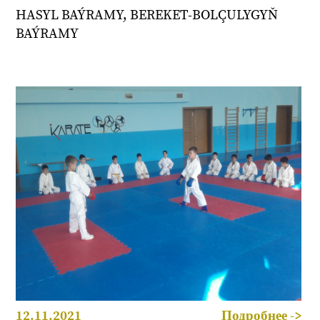
HASYL BAÝRAMY, BEREKET-BOLÇULYGYŇ
BAÝRAMY
12.11.2021
Подробнее ->