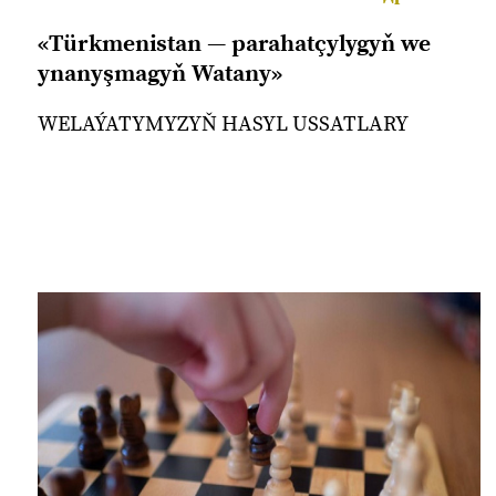
«Türkmenistan — parahatçylygyň we
ynanyşmagyň Watany»
WELAÝATYMYZYŇ HASYL USSATLARY