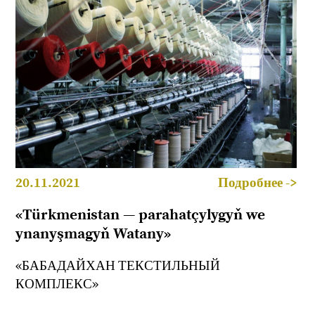
20.11.2021
Подробнее ->
«Türkmenistan — parahatçylygyň we
ynanyşmagyň Watany»
«БАБАДАЙХАН ТЕКСТИЛЬНЫЙ
КОМПЛЕКС»