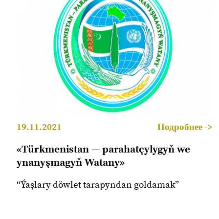
19.11.2021
Подробнее ->
«Türkmenistan — parahatçylygyň we
ynanyşmagyň Watany»
“Ýaşlary döwlet tarapyndan goldamak”