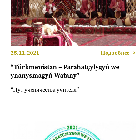
25.11.2021
Подробнее ->
“Türkmenistan – Parahatçylygyň we
ynanyşmagyň Watany”
“Пут ученичества учителя”