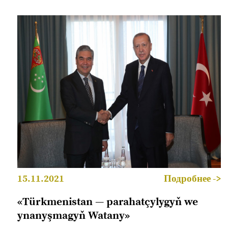
15.11.2021
Подробнее ->
«Türkmenistan — parahatçylygyň we
ynanyşmagyň Watany»