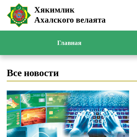
Хякимлик
Ахалского велаята
Главная
Все новости