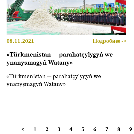
08.11.2021
Подробнее ->
«Türkmenistan — parahatçylygyň we
ynanyşmagyň Watany»
«Türkmenistan — parahatçylygyň we
ynanyşmagyň Watany»
<
1
2
3
4
5
6
7
8
9