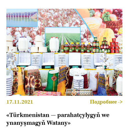
17.11.2021
Подробнее ->
«Türkmenistan — parahatçylygyň we
ynanyşmagyň Watany»