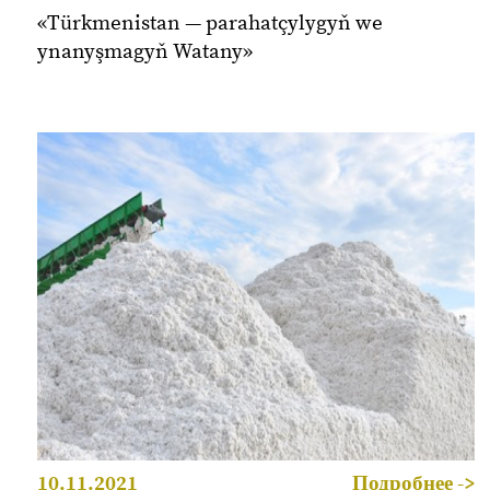
«Türkmenistan — parahatçylygyň we
ynanyşmagyň Watany»
10.11.2021
Подробнее ->