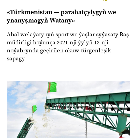
«Türkmenistan — parahatçylygyň we
ynanyşmagyň Watany»
Ahal welaýatynyň sport we ýaşlar syýasaty Baş
müdirligi boýunça 2021-nji ýylyň 12-nji
noýabrynda geçirilen okuw-türgenleşik
sapagy