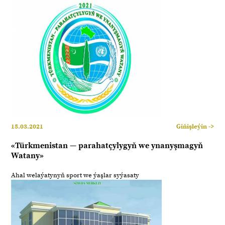
15.03.2021
Giňişleýin ->
«Türkmenistan — parahatçylygyň we ynanyşmagyň
Watany»
Ahal welaýatynyň sport we ýaşlar syýasaty