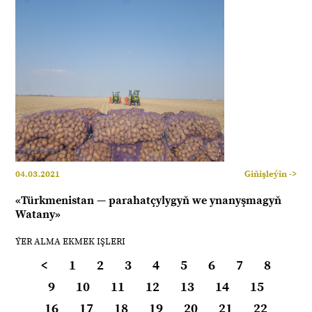
04.03.2021
Giňişleýin ->
«Türkmenistan — parahatçylygyň we ynanyşmagyň
Watany»
ÝER ALMA EKMEK IŞLERI
<
1
2
3
4
5
6
7
8
9
10
11
12
13
14
15
16
17
18
19
20
21
22