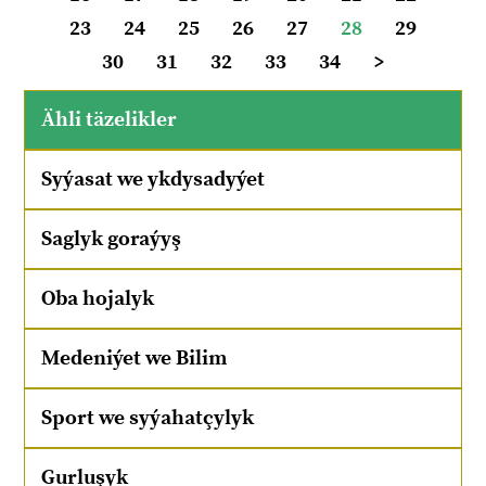
23
24
25
26
27
28
29
30
31
32
33
34
>
Ähli täzelikler
Syýasat we ykdysadyýet
Saglyk goraýyş
Oba hojalyk
Medeniýet we Bilim
Sport we syýahatçylyk
Gurluşyk