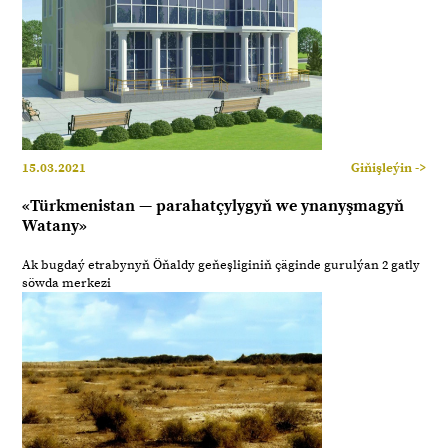
15.03.2021
Giňişleýin ->
«Türkmenistan — parahatçylygyň we ynanyşmagyň
Watany»
Ak bugdaý etrabynyň Öňaldy geňeşliginiň çäginde gurulýan 2 gatly
söwda merkezi