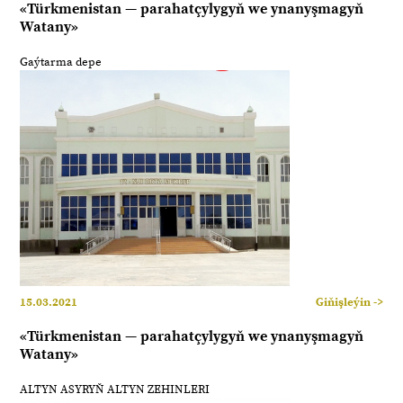
«Türkmenistan — parahatçylygyň we ynanyşmagyň
Watany»
Gaýtarma depe
15.03.2021
Giňişleýin ->
«Türkmenistan — parahatçylygyň we ynanyşmagyň
Watany»
ALTYN ASYRYŇ ALTYN ZEHINLERI