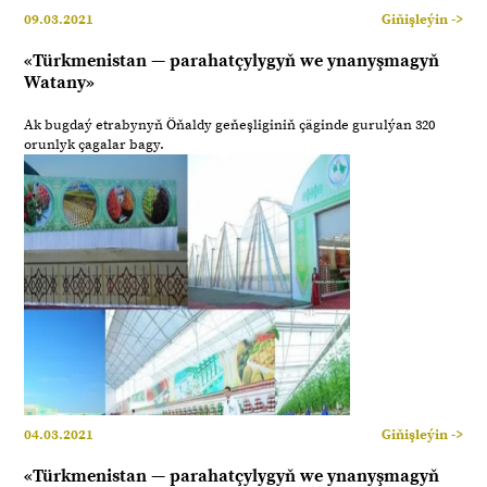
09.03.2021
Giňişleýin ->
«Türkmenistan — parahatçylygyň we ynanyşmagyň
Watany»
Ak bugdaý etrabynyň Öňaldy geňeşliginiň çäginde gurulýan 320
orunlyk çagalar bagy.
04.03.2021
Giňişleýin ->
«Türkmenistan — parahatçylygyň we ynanyşmagyň