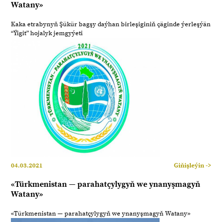
Watany»
Kaka etrabynyň Şükür bagşy daýhan birleşiginiň çäginde ýerleşýän
“Ýigit” hojalyk jemgyýeti
04.03.2021
Giňişleýin ->
«Türkmenistan — parahatçylygyň we ynanyşmagyň
Watany»
«Türkmenistan — parahatçylygyň we ynanyşmagyň Watany»