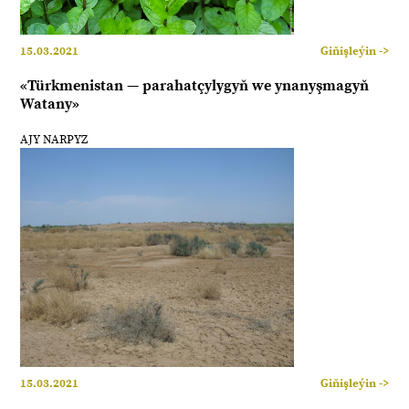
15.03.2021
Giňişleýin ->
«Türkmenistan — parahatçylygyň we ynanyşmagyň
Watany»
AJY NARPYZ
15.03.2021
Giňişleýin ->