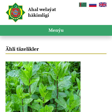
Ahal welaýat
häkimligi
Menýu
Ähli täzelikler