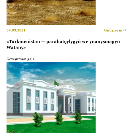
09.03.2021
Giňişleýin ->
«Türkmenistan — parahatçylygyň we ynanyşmagyň
Watany»
Gowşuthan gala.