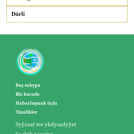
Dürli
Baş sahypa
Biz barada
Habarlaşmak üçin
Täzelikler
Syýasat we ykdysadyýet