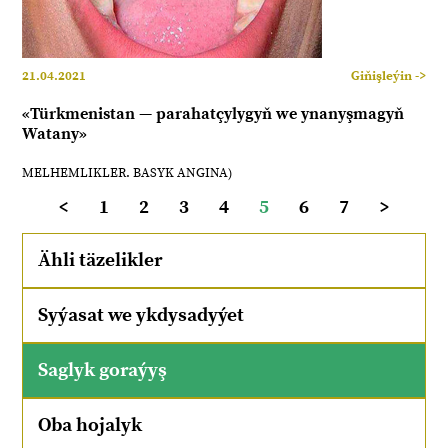
21.04.2021
Giňişleýin ->
«Türkmenistan — parahatçylygyň we ynanyşmagyň
Watany»
MELHEMLIKLER. BASYK ANGINA)
<
1
2
3
4
5
6
7
>
Ähli täzelikler
Syýasat we ykdysadyýet
Saglyk goraýyş
Oba hojalyk