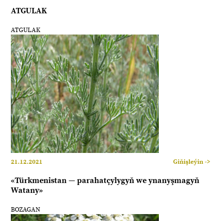
ATGULAK
ATGULAK
21.12.2021
Giňişleýin ->
«Türkmenistan — parahatçylygyň we ynanyşmagyň
Watany»
BOZAGAN