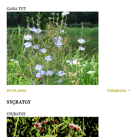
GARA TUT
03.03.2022
Giňişleýin ->
SYÇRATGY
SYÇRATGY