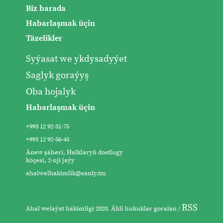
Biz barada
Habarlaşmak üçin
Täzelikler
Syýasat we ykdysadyýet
Saglyk goraýyş
Oba hojalyk
Habarlaşmak üçin
+993 12 92-31-75
+993 12 92-56-45
Änew şäheri, Halklaryň dostlugy
köçesi, 2-nji jaýy
ahalwelhakimlik@sanly.tm
RSS
Ahal welaýat häkimligi 2020. Ähli hukuklar goralan /