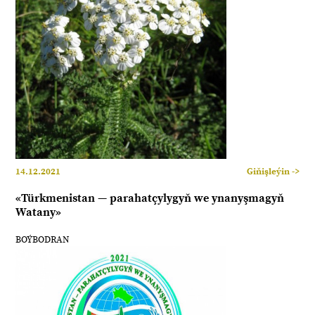
14.12.2021
Giňişleýin ->
«Türkmenistan — parahatçylygyň we ynanyşmagyň
Watany»
BOÝBODRAN