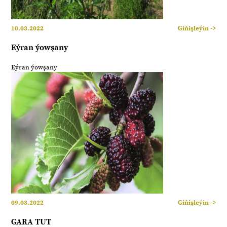
10.03.2022
Giňişleýin ->
Eýran ýowşany
Eýran ýowşany
09.03.2022
Giňişleýin ->
GARA TUT