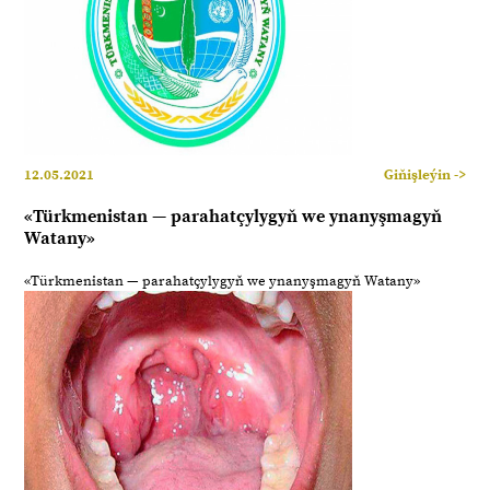
12.05.2021
Giňişleýin ->
«Türkmenistan — parahatçylygyň we ynanyşmagyň
Watany»
«Türkmenistan — parahatçylygyň we ynanyşmagyň Watany»