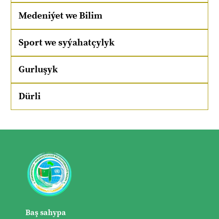
Medeniýet we Bilim
Sport we syýahatçylyk
Gurluşyk
Dürli
Baş sahypa