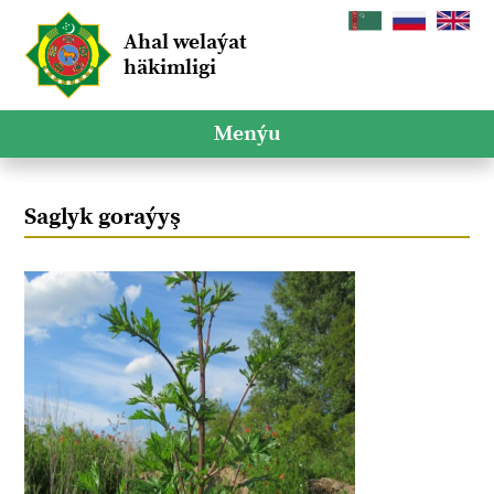
Ahal welaýat
häkimligi
Menýu
Saglyk goraýyş