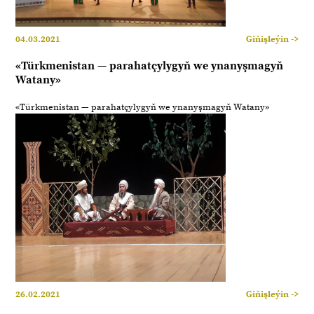
04.03.2021
Giňişleýin ->
«Türkmenistan — parahatçylygyň we ynanyşmagyň
Watany»
«Türkmenistan — parahatçylygyň we ynanyşmagyň Watany»
26.02.2021
Giňişleýin ->