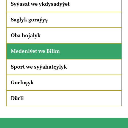
Syýasat we ykdysadyýet
Saglyk goraýyş
Oba hojalyk
Medeniýet we Bilim
Sport we syýahatçylyk
Gurluşyk
Dürli