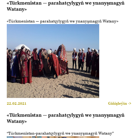
«Türkmenistan — parahatçylygyň we ynanyşmagyň
Watany»
«Türkmenistan — parahatçylygyň we ynanyşmagyň Watany»
22.02.2021
Giňişleýin ->
«Türkmenistan — parahatçylygyň we ynanyşmagyň
Watany»
“Türkmenistan-parahatçylygyň we ynanyşmagyň Watany”