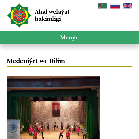
Ahal welaýat
häkimligi
Menýu
Medeniýet we Bilim