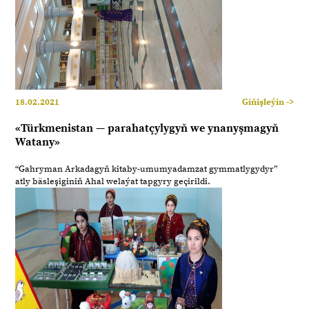
18.02.2021
Giňişleýin ->
«Türkmenistan — parahatçylygyň we ynanyşmagyň
Watany»
“Gahryman Arkadagyň kitaby-umumyadamzat gymmatlygydyr”
atly bäsleşiginiň Ahal welaýat tapgyry geçirildi.