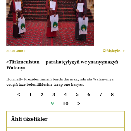
30.01.2021
Giňişleýin ->
«Türkmenistan — parahatçylygyň we ynanyşmagyň
Watany»
Hormatly Prezidentimiziň başda durmagynda ata Watanymyz
ösüşiň täze belentliklerine tarap öňe barýar.
<
1
2
3
4
5
6
7
8
9
10
>
Ähli täzelikler