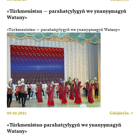
«Türkmenistan — parahatçylygyň we ynanyşmagyň
Watany»
«Türkmenistan — parahatçylygyň we ynanyşmagyň Watany»
05.02.2021
Giňişleýin ->
«Türkmenistan-parahatçylygyň we ynanyşmagyň
Watany»