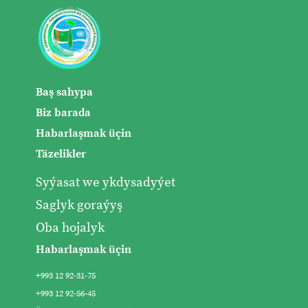
Baş sahypa
Biz barada
Habarlaşmak üçin
Täzelikler
Syýasat we ykdysadyýet
Saglyk goraýyş
Oba hojalyk
Habarlaşmak üçin
+993 12 92-31-75
+993 12 92-56-45