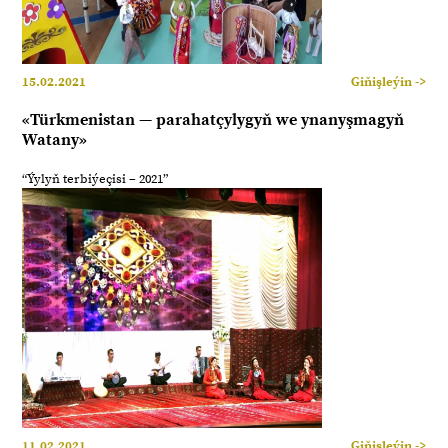
15.02.2021
Giňişleýin ->
«Türkmenistan — parahatçylygyň we ynanyşmagyň
Watany»
“Ýylyň terbiýeçisi – 2021”
11.02.2021
Giňişleýin ->