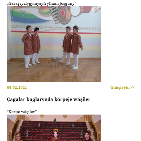
„Garaşsyzlygymyzyň ylham joşguny“
05.02.2021
Giňişleýin ->
Çagalar baglarynda körpeje wäşiler
“Körpe wäşiler”