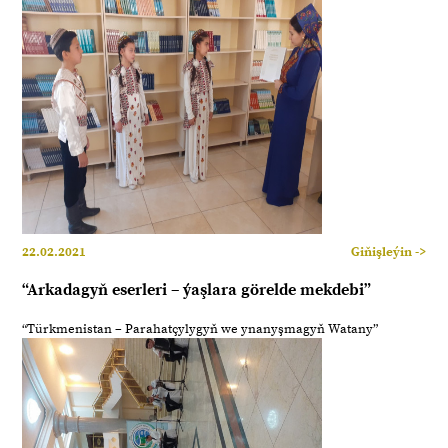
22.02.2021
Giňişleýin ->
“Arkadagyň eserleri – ýaşlara görelde mekdebi”
“Türkmenistan – Parahatçylygyň we ynanyşmagyň Watany”