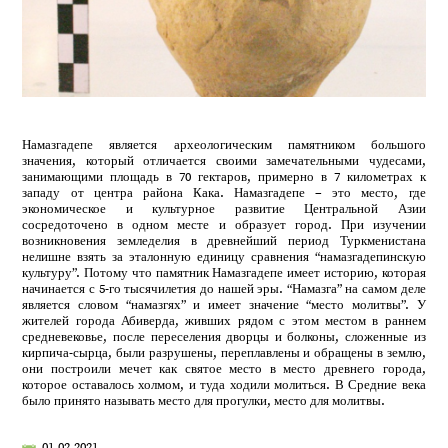
Намазгадепе является археологическим памятником большого
значения, который отличается своими замечательными чудесами,
занимающими площадь в 70 гектаров, примерно в 7 километрах к
западу от центра района Кака. Намазгадепе – это место, где
экономическое и культурное развитие Центральной Азии
сосредоточено в одном месте и образует город. При изучении
возникновения земледелия в древнейший период Туркменистана
нелишне взять за эталонную единицу сравнения “намазгадепинскую
культуру”. Потому что памятник Намазгадепе имеет историю, которая
начинается с 5-го тысячилетия до нашей эры. “Намазга” на самом деле
является словом “намазгях” и имеет значение “место молитвы”. У
жителей города Абиверда, живших рядом с этом местом в раннем
средневековье, после переселения дворцы и болконы, сложенные из
кирпича-сырца, были разрушены, переплавлены и обращены в землю,
они построили мечет как святое место в место древнего города,
которое оставалось холмом, и туда ходили молиться. В Средние века
было принято называть место для прогулки, место для молитвы.
01.02.2021