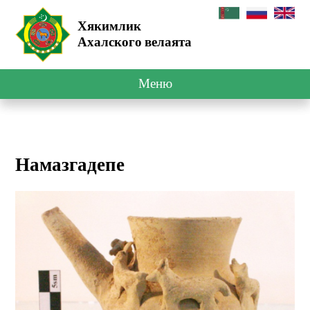
Хякимлик
Ахалского велаята
Меню
Намазгадепе