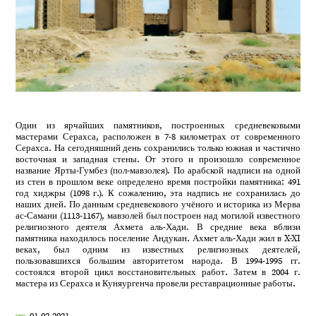
Один из ярчайших памятников, построенных средневековыми
мастерами Серахса, расположен в 7-8 километрах от современного
Серахса. На сегодняшний день сохранились только южная и частично
восточная и западная стены. От этого и произошло современное
название Ярты-Гумбез (пол-мавзолея). По арабской надписи на одной
из стен в прошлом веке определено время постройки памятника: 491
год хиджры (1098 г.). К сожалению, эта надпись не сохранилась до
наших дней. По данным средневекового учёного и историка из Мерва
ас-Самани (1113-1167), мавзолей был построен над могилой известного
религиозного деятеля Ахмета аль-Хади. В средние века вблизи
памятника находилось поселение Андукан. Ахмет аль-Хади жил в X-XI
веках, был одним из известных религиозных деятелей,
пользовавшихся большим авторитетом народа. В 1994-1995 гг.
состоялся второй цикл восстановительных работ. Затем в 2004 г.
мастера из Серахса и Куняургенча провели реставрационные работы.
01.02.2021