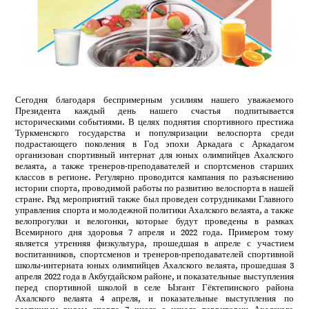
Сегодня благодаря беспримерным усилиям нашего уважаемого
Президента каждый день нашего счастья подпитывается
историческими событиями. В целях поднятия спортивного престижа
Туркменского государства и популяризации велоспорта среди
подрастающего поколения в Год эпохи Аркадага с Аркадагом
организован спортивный интернат для юных олимпийцев Ахалского
велаята, а также тренеров-преподавателей и спортсменов старших
классов в регионе. Регулярно проводится кампания по разъяснению
истории спорта, проводимой работы по развитию велоспорта в нашей
стране. Ряд мероприятий также был проведен сотрудниками Главного
управления спорта и молодежной политики Ахалского велаята, а также
велопрогулки и велогонки, которые будут проведены в рамках
Всемирного дня здоровья 7 апреля и 2022 года. Примером тому
является утренняя физкультура, прошедшая в апреле с участием
воспитанников, спортсменов и тренеров-преподавателей спортивной
школы-интерната юных олимпийцев Ахалского велаята, прошедшая 3
апреля 2022 года в Акбугдайском районе, и показательные выступления
перед спортивной школой в селе Ызгант Гёктепинского района
Ахалского велаята 4 апреля, и показательные выступления по