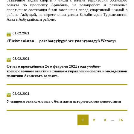
различным видам спорта 7 числа с начала территории Ахалского
велаята по проспекту Арчабиль, на велопробеге и различные
спортивные состязания были завершены перед спортивной школой в
районе Акбугдай, на пересечении улицы БакыБитарап Туркменистан
Ахал в Акбугдайском районе.
01.02.2021
«Türkmenistan — parahatçylygyň we ynanyşmagyň Watany»
05.02.2021
Отчет о проведённом 2-го февраля 2021 года учебно-
тренировочном занятии в главном управлении спорта и молодёжной
политики Ахалского велаята.
08.02.2021
Учащиеся ознакомились с богатыми историческими ценностями
1
2
3
...
16