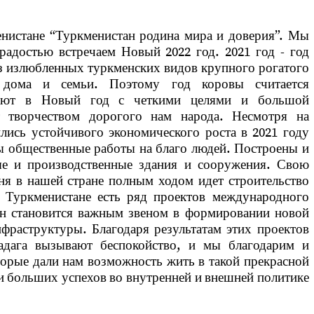
енистане “Туркменистан родина мира и доверия”. Мы
адостью встречаем Новый 2022 год. 2021 год - год
з излюбленных туркменских видов крупного рогатого
 дома и семьи. Поэтому год коровы считается
пают в Новый год с четкими целями и большой
т творчеством дорогого нам народа. Несмотря на
лись устойчивого экономического роста в 2021 году
ы общественные работы на благо людей. Построены и
ые и производственные здания и сооружения. Свою
ня в нашей стране полным ходом идет строительство
Туркменистане есть ряд проектов международного
тан становится важным звеном в формировании новой
фраструктуры. Благодаря результатам этих проектов
адага вызывают беспокойство, и мы благодарим и
орые дали нам возможность жить в такой прекрасной
и больших успехов во внутренней и внешней политике