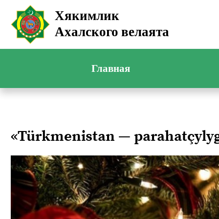
Хякимлик
Ахалского велаята
Главная
«Türkmenistan — parahatçyl