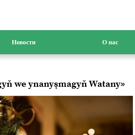
Новости
О нас
ygyň we ynanyşmagyň Watany»