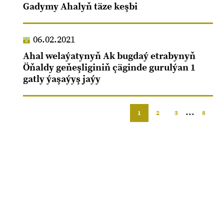
Gadymy Ahalyň täze keşbi
06.02.2021
Ahal welaýatynyň Ak bugdaý etrabynyň
Öňaldy geňeşliginiň çäginde gurulýan 1
gatly ýaşaýyş jaýy
...
1
2
3
8