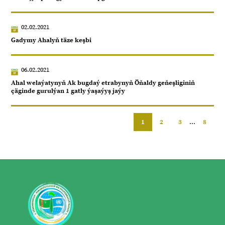
02.02.2021
Gadymy Ahalyň täze keşbi
06.02.2021
Ahal welaýatynyň Ak bugdaý etrabynyň Öňaldy geňeşliginiň
çäginde gurulýan 1 gatly ýaşaýyş jaýy
1
2
3
...
8