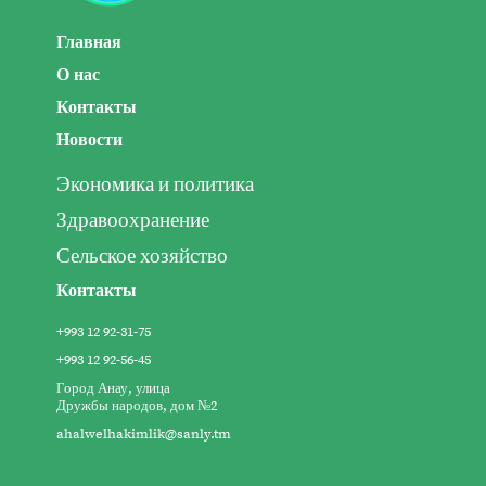
Главная
О нас
Контакты
Новости
Экономика и политика
Здравоохранение
Сельское хозяйство
Контакты
+993 12 92-31-75
+993 12 92-56-45
Город Анау, улица
Дружбы народов, дом №2
ahalwelhakimlik@sanly.tm