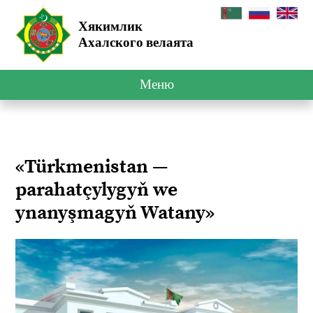
Хякимлик
Ахалского велаята
Меню
«Türkmenistan —
parahatçylygyň we
ynanyşmagyň Watany»