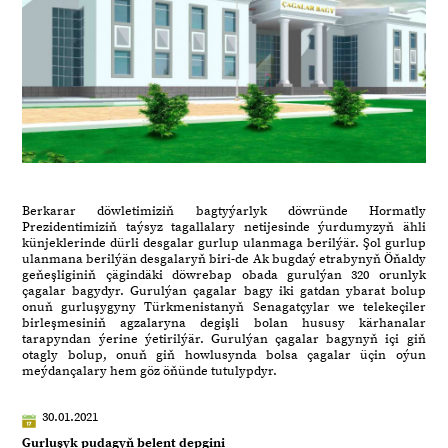
Berkarar döwletimiziň bagtyýarlyk döwründe Hormatly
Prezidentimiziň taýsyz tagallalary netijesinde ýurdumyzyň ähli
künjeklerinde dürli desgalar gurlup ulanmaga berilýär. Şol gurlup
ulanmana berilýän desgalaryň biri-de Ak bugdaý etrabynyň Öňaldy
geňeşliginiň çägindäki döwrebap obada gurulýan 320 orunlyk
çagalar bagydyr. Gurulýan çagalar bagy iki gatdan ybarat bolup
onuň gurluşygyny Türkmenistanyň Senagatçylar we telekeçiler
birleşmesiniň agzalaryna degişli bolan hususy kärhanalar
tarapyndan ýerine ýetirilýär. Gurulýan çagalar bagynyň içi giň
otagly bolup, onuň giň howlusynda bolsa çagalar üçin oýun
meýdançalary hem göz öňünde tutulypdyr.
30.01.2021
Gurluşyk pudagyň belent depgini