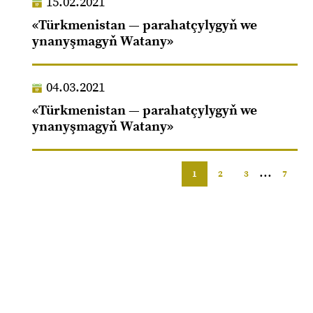
15.02.2021
«Türkmenistan — parahatçylygyň we
ynanyşmagyň Watany»
04.03.2021
«Türkmenistan — parahatçylygyň we
ynanyşmagyň Watany»
...
1
2
3
7