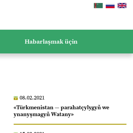
Habarlaşmak üçin
08.02.2021
«Türkmenistan — parahatçylygyň we
ynanyşmagyň Watany»