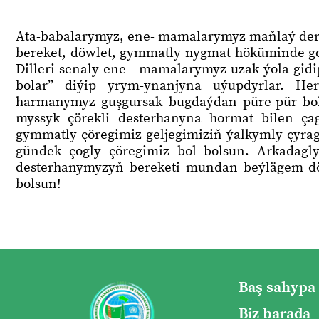
Ata-babalarymyz, ene- mamalarymyz maňlaý deri
bereket, döwlet, gymmatly nygmat höküminde g
Dilleri senaly ene - mamalarymyz uzak ýola gidi
bolar” diýip yrym-ynanjyna uýupdyrlar. H
harmanymyz guşgursak bugdaýdan püre-pür bol
myssyk çörekli desterhanyna hormat bilen ç
gymmatly çöregimiz geljegimiziň ýalkymly çyra
gündek çogly çöregimiz bol bolsun. Arkadagl
desterhanymyzyň bereketi mundan beýlägem dö
bolsun!
Baş sahypa
Biz barada