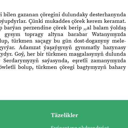
 bilen gazanan çöregini dulundaky desterhanynda
oýupdyrlar. Çünki mukaddes çörek kerem keramat.
p barýan perzendine çörek berip ,,al balam ýoldaş
er gysym topragy altyna barabar Watanymyzda
up, türkmen saçagy bu gün dost-doganyny mele-
agyrýar. Adamzat ýaşaýşynyň gymmatly hazynasy
gydyr. Goý, her bir türkmen maşgalasynyň dulunda
y Serdarymyzyň saýasynda, eşretli zamanymyzda
wletli bolup, türkmen çöregi bagtymyzyň bahary
Täzelikler