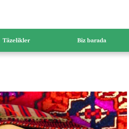
Täzelikler
Biz barada