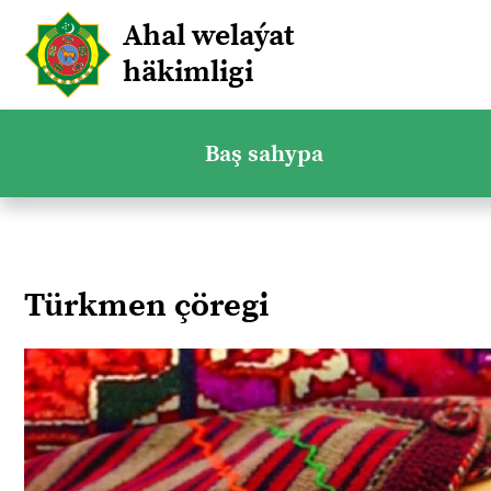
Ahal welaýat
häkimligi
Baş sahypa
Türkmen çöregi