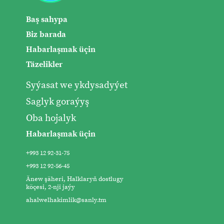
Baş sahypa
Biz barada
Habarlaşmak üçin
Täzelikler
Syýasat we ykdysadyýet
Saglyk goraýyş
Oba hojalyk
Habarlaşmak üçin
+993 12 92-31-75
+993 12 92-56-45
Änew şäheri, Halklaryň dostlugy
köçesi, 2-nji jaýy
ahalwelhakimlik@sanly.tm