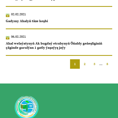
02.02.2021
Gadymy Ahalyň täze keşbi
06.02.2021
Ahal welaýatynyň Ak bugdaý etrabynyň Öňaldy geňeşliginiň
çäginde gurulýan 1 gatly ýaşaýyş jaýy
1
2
3
...
8