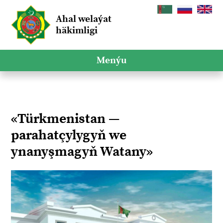
Ahal welaýat
häkimligi
Menýu
«Türkmenistan —
parahatçylygyň we
ynanyşmagyň Watany»