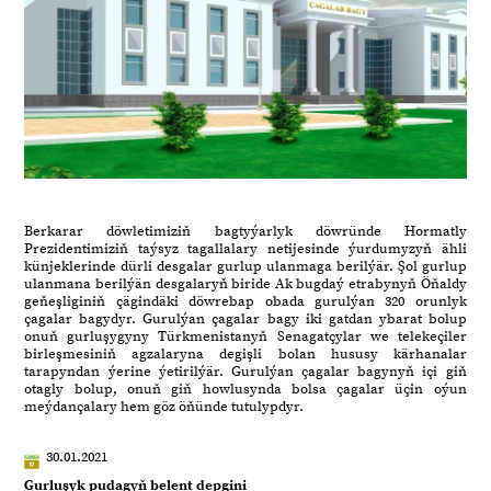
Berkarar döwletimiziň bagtyýarlyk döwründe Hormatly
Prezidentimiziň taýsyz tagallalary netijesinde ýurdumyzyň ähli
künjeklerinde dürli desgalar gurlup ulanmaga berilýär. Şol gurlup
ulanmana berilýän desgalaryň biride Ak bugdaý etrabynyň Öňaldy
geňeşliginiň çägindäki döwrebap obada gurulýan 320 orunlyk
çagalar bagydyr. Gurulýan çagalar bagy iki gatdan ybarat bolup
onuň gurluşygyny Türkmenistanyň Senagatçylar we telekeçiler
birleşmesiniň agzalaryna degişli bolan hususy kärhanalar
tarapyndan ýerine ýetirilýär. Gurulýan çagalar bagynyň içi giň
otagly bolup, onuň giň howlusynda bolsa çagalar üçin oýun
meýdançalary hem göz öňünde tutulypdyr.
30.01.2021
Gurluşyk pudagyň belent depgini