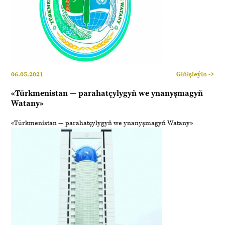
06.05.2021
Giňişleýin ->
«Türkmenistan — parahatçylygyň we ynanyşmagyň
Watany»
«Türkmenistan — parahatçylygyň we ynanyşmagyň Watany»