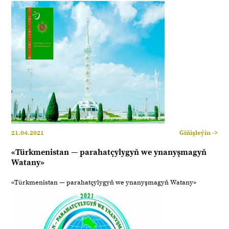
21.04.2021
Giňişleýin ->
«Türkmenistan — parahatçylygyň we ynanyşmagyň
Watany»
«Türkmenistan — parahatçylygyň we ynanyşmagyň Watany»