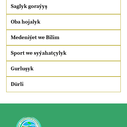
Saglyk goraýyş
Oba hojalyk
Medeniýet we Bilim
Sport we syýahatçylyk
Gurluşyk
Dürli