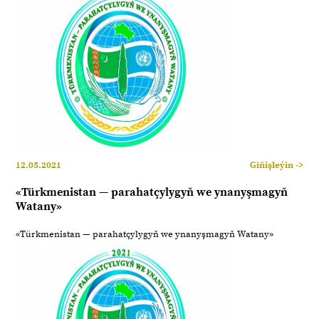
12.05.2021
Giňişleýin ->
«Türkmenistan — parahatçylygyň we ynanyşmagyň
Watany»
«Türkmenistan — parahatçylygyň we ynanyşmagyň Watany»