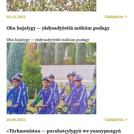
03.11.2021
Giňişleýin ->
Oba hojalygy — ykdysadyýetiň möhüm pudagy
Oba hojalygy — ykdysadyýetiň möhüm pudagy
26.06.2021
Giňişleýin ->
«Türkmenistan — parahatçylygyň we ynanyşmagyň