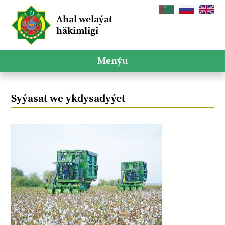
Ahal welaýat
häkimligi
Menýu
Syýasat we ykdysadyýet