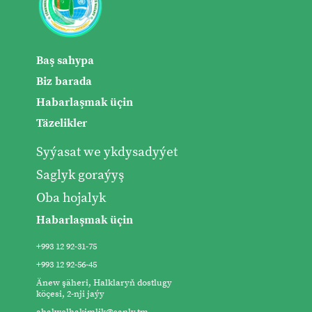
Baş sahypa
Biz barada
Habarlaşmak üçin
Täzelikler
Syýasat we ykdysadyýet
Saglyk goraýyş
Oba hojalyk
Habarlaşmak üçin
+993 12 92-31-75
+993 12 92-56-45
Änew şäheri, Halklaryň dostlugy
köçesi, 2-nji jaýy