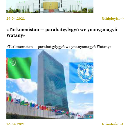
29.04.2021
Giňişleýin ->
«Türkmenistan — parahatçylygyň we ynanyşmagyň
Watany»
«Türkmenistan — parahatçylygyň we ynanyşmagyň Watany»
26.04.2021
Giňişleýin ->