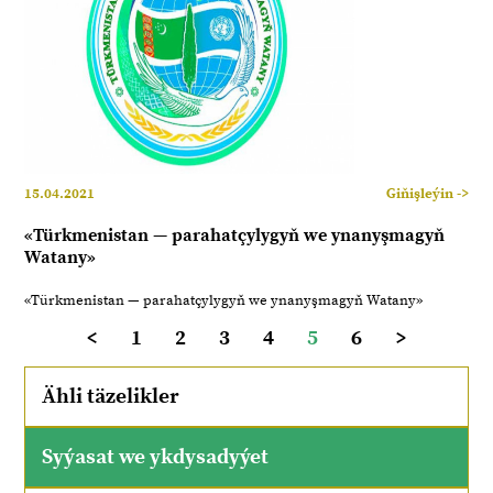
15.04.2021
Giňişleýin ->
«Türkmenistan — parahatçylygyň we ynanyşmagyň
Watany»
«Türkmenistan — parahatçylygyň we ynanyşmagyň Watany»
<
1
2
3
4
5
6
>
Ähli täzelikler
Syýasat we ykdysadyýet