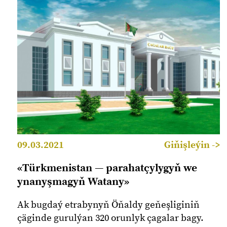
09.03.2021
Giňişleýin ->
«Türkmenistan — parahatçylygyň we
ynanyşmagyň Watany»
Ak bugdaý etrabynyň Öňaldy geňeşliginiň
çäginde gurulýan 320 orunlyk çagalar bagy.