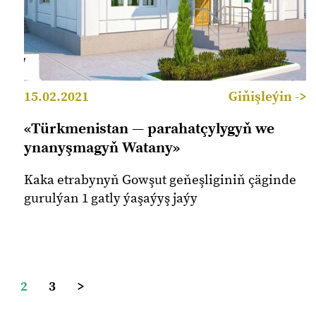
15.02.2021
Giňişleýin ->
«Türkmenistan — parahatçylygyň we
ynanyşmagyň Watany»
Kaka etrabynyň Gowşut geňeşliginiň çäginde
gurulýan 1 gatly ýaşaýyş jaýy
2
3
>