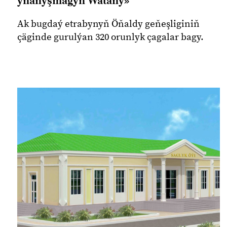
ynanyşmagyň Watany»
Ak bugdaý etrabynyň Öňaldy geňeşliginiň
çäginde gurulýan 320 orunlyk çagalar bagy.