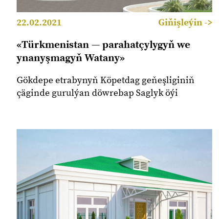
22.02.2021
Giňişleýin ->
«Türkmenistan — parahatçylygyň we
ynanyşmagyň Watany»
Gökdepe etrabynyň Köpetdag geňeşliginiň
çäginde gurulýan döwrebap Saglyk öýi