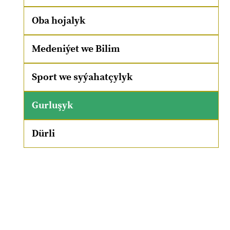
Oba hojalyk
Medeniýet we Bilim
Sport we syýahatçylyk
Gurluşyk
Dürli