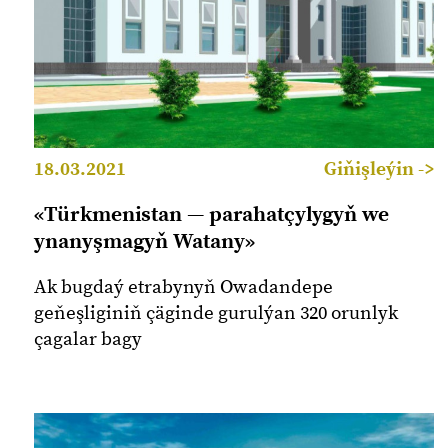
18.03.2021
Giňişleýin ->
«Türkmenistan — parahatçylygyň we
ynanyşmagyň Watany»
Ak bugdaý etrabynyň Owadandepe
geňeşliginiň çäginde gurulýan 320 orunlyk
çagalar bagy