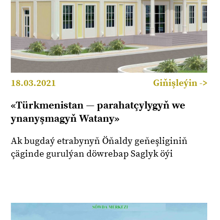
18.03.2021
Giňişleýin ->
«Türkmenistan — parahatçylygyň we
ynanyşmagyň Watany»
Ak bugdaý etrabynyň Öňaldy geňeşliginiň
çäginde gurulýan döwrebap Saglyk öýi