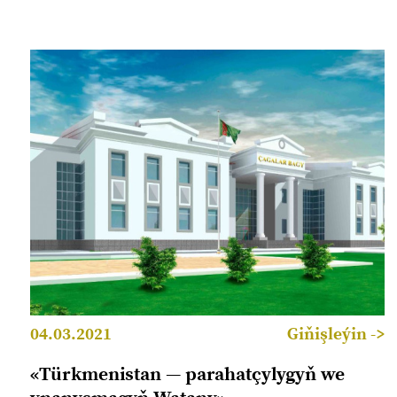
04.03.2021
Giňişleýin ->
«Türkmenistan — parahatçylygyň we