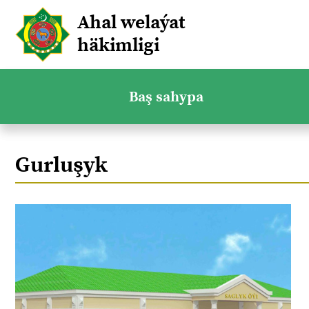
Ahal welaýat
häkimligi
Baş sahypa
Gurluşyk