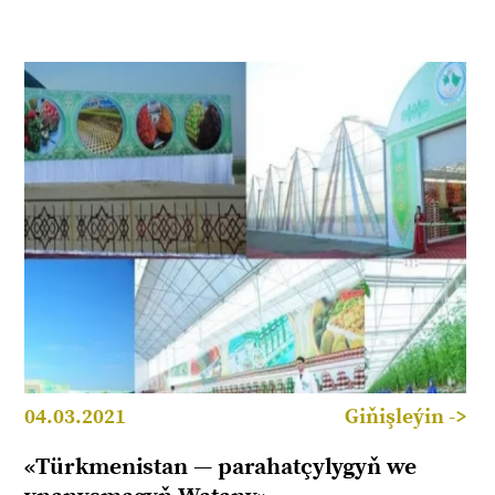
04.03.2021
Giňişleýin ->
«Türkmenistan — parahatçylygyň we