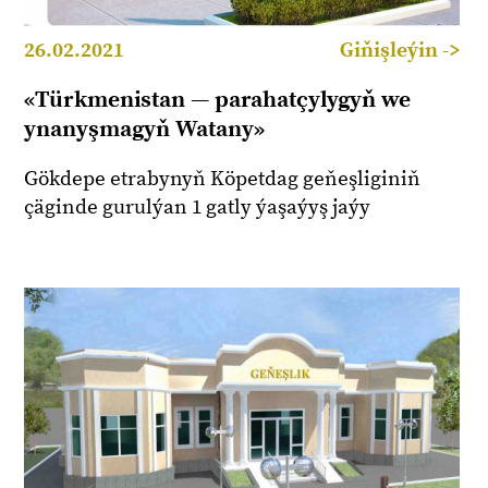
26.02.2021
Giňişleýin ->
«Türkmenistan — parahatçylygyň we
ynanyşmagyň Watany»
Gökdepe etrabynyň Köpetdag geňeşliginiň
çäginde gurulýan 1 gatly ýaşaýyş jaýy