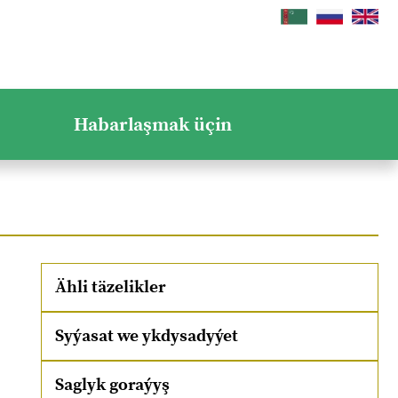
Habarlaşmak üçin
Ähli täzelikler
Syýasat we ykdysadyýet
Saglyk goraýyş