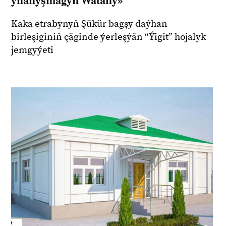
ynanyşmagyň Watany»
Kaka etrabynyň Şükür bagşy daýhan
birleşiginiň çäginde ýerleşýän “Ýigit” hojalyk
jemgyýeti