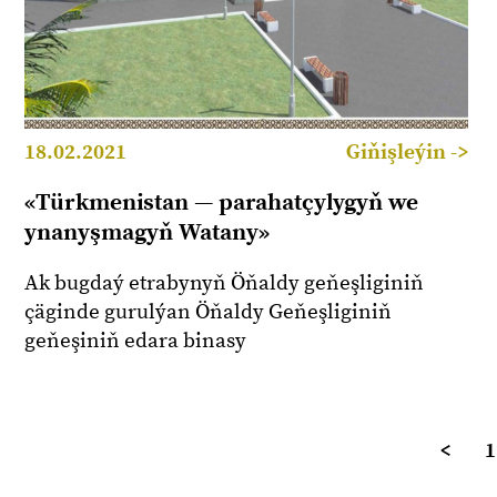
18.02.2021
Giňişleýin ->
«Türkmenistan — parahatçylygyň we
ynanyşmagyň Watany»
Ak bugdaý etrabynyň Öňaldy geňeşliginiň
çäginde gurulýan Öňaldy Geňeşliginiň
geňeşiniň edara binasy
<
1