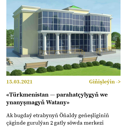
15.03.2021
Giňişleýin ->
«Türkmenistan — parahatçylygyň we
ynanyşmagyň Watany»
Ak bugdaý etrabynyň Öňaldy geňeşliginiň
çäginde gurulýan 2 gatly söwda merkezi