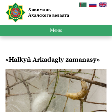
Хякимлик
Ахалского велаята
Меню
«Halkyň Arkadagly zamanasy»