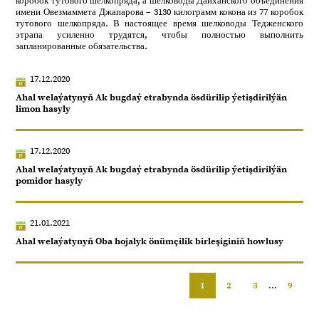
коробок тутового шелкопряда, а шелководы Дайханского объединения
имени Овезмаммета Джапарова – 3130 килограмм кокона из 77 коробок
тутового шелкопряда. В настоящее время шелководы Тедженского
этрапа усиленно трудятся, чтобы полностью выполнить
запланированные обязательства.
17.12.2020
Ahal welaýatynyň Ak bugdaý etrabynda ösdürilip ýetişdirilýän
limon hasyly
17.12.2020
Ahal welaýatynyň Ak bugdaý etrabynda ösdürilip ýetişdirilýän
pomidor hasyly
21.01.2021
Ahal welaýatynyň Oba hojalyk önümçilik birleşiginiň howlusy
1
2
3
...
9