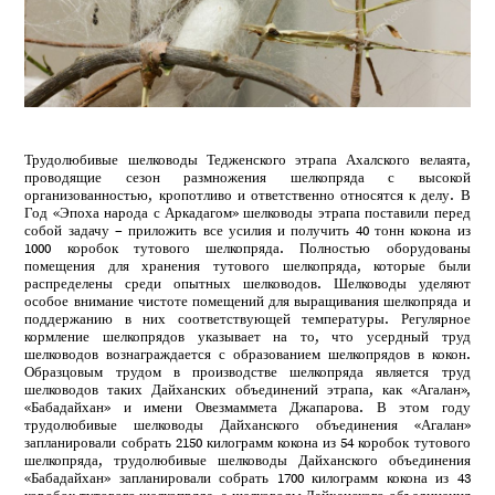
Трудолюбивые шелководы Тедженского этрапа Ахалского велаята,
проводящие сезон размножения шелкопряда с высокой
организованностью, кропотливо и ответственно относятся к делу. В
Год «Эпоха народа с Аркадагом» шелководы этрапа поставили перед
собой задачу – приложить все усилия и получить 40 тонн кокона из
1000 коробок тутового шелкопряда. Полностью оборудованы
помещения для хранения тутового шелкопряда, которые были
распределены среди опытных шелководов. Шелководы уделяют
особое внимание чистоте помещений для выращивания шелкопряда и
поддержанию в них соответствующей температуры. Регулярное
кормление шелкопрядов указывает на то, что усердный труд
шелководов вознаграждается с образованием шелкопрядов в кокон.
Образцовым трудом в производстве шелкопряда является труд
шелководов таких Дайханских объединений этрапа, как «Агалан»,
«Бабадайхан» и имени Овезмаммета Джапарова. В этом году
трудолюбивые шелководы Дайханского объединения «Агалан»
запланировали собрать 2150 килограмм кокона из 54 коробок тутового
шелкопряда, трудолюбивые шелководы Дайханского объединения
«Бабадайхан» запланировали собрать 1700 килограмм кокона из 43