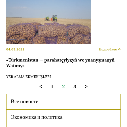
04.03.2021
Подробнее ->
«Türkmenistan — parahatçylygyň we ynanyşmagyň
Watany»
ÝER ALMA EKMEK IŞLERI
<
1
2
3
>
Все новости
Экономика и политика