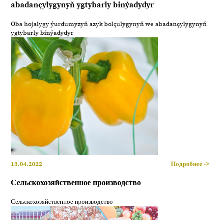
abadançylygynyň ygtybarly binýadydyr
Oba hojalygy ýurdumyzyň azyk bolçulygynyň we abadançylygynyň
ygtybarly binýadydyr
13.04.2022
Подробнее ->
Сельскохозяйственное производство
Сельскохозяйственное производство