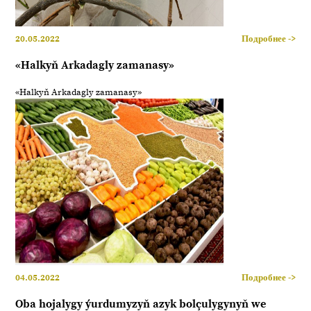
20.05.2022
Подробнее ->
«Halkyň Arkadagly zamanasy»
«Halkyň Arkadagly zamanasy»
04.05.2022
Подробнее ->
Oba hojalygy ýurdumyzyň azyk bolçulygynyň we