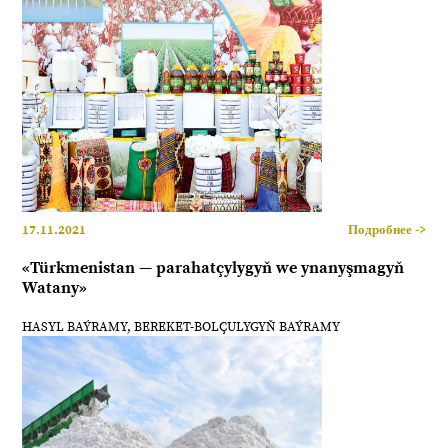
17.11.2021
Подробнее ->
«Türkmenistan — parahatçylygyň we ynanyşmagyň
Watany»
HASYL BAÝRAMY, BEREKET-BOLÇULYGYŇ BAÝRAMY