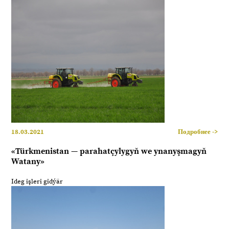
18.03.2021
Подробнее ->
«Türkmenistan — parahatçylygyň we ynanyşmagyň
Watany»
Ideg işleri gidýär