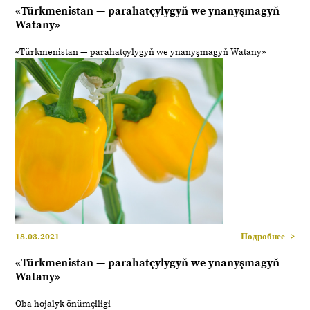
«Türkmenistan — parahatçylygyň we ynanyşmagyň
Watany»
«Türkmenistan — parahatçylygyň we ynanyşmagyň Watany»
18.03.2021
Подробнее ->
«Türkmenistan — parahatçylygyň we ynanyşmagyň
Watany»
Oba hojalyk önümçiligi