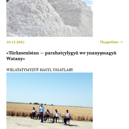
10.11.2021
Подробнее ->
«Türkmenistan — parahatçylygyň we ynanyşmagyň
Watany»
WELAÝATYMYZYŇ HASYL USSATLARY