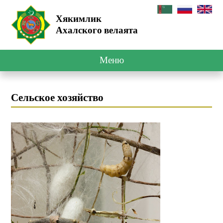
Хякимлик
Ахалского велаята
Меню
Сельское хозяйство